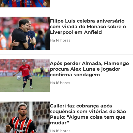
Filipe Luís celebra aniversário
com virada do Monaco sobre o
Liverpool em Anfield
Há 14 horas
Após perder Almada, Flamengo
procura Alex Luna e jogador
confirma sondagem
Há 16 horas
Calleri faz cobrança após
sequência sem vitórias do São
Paulo: “Alguma coisa tem que
mudar”
Há 18 horas