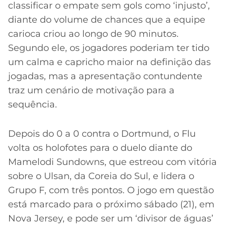
classificar o empate sem gols como ‘injusto’,
diante do volume de chances que a equipe
carioca criou ao longo de 90 minutos.
Segundo ele, os jogadores poderiam ter tido
um calma e capricho maior na definição das
jogadas, mas a apresentação contundente
traz um cenário de motivação para a
sequência.
Depois do 0 a 0 contra o Dortmund, o Flu
volta os holofotes para o duelo diante do
Mamelodi Sundowns, que estreou com vitória
sobre o Ulsan, da Coreia do Sul, e lidera o
Grupo F, com três pontos. O jogo em questão
está marcado para o próximo sábado (21), em
Nova Jersey, e pode ser um ‘divisor de águas’