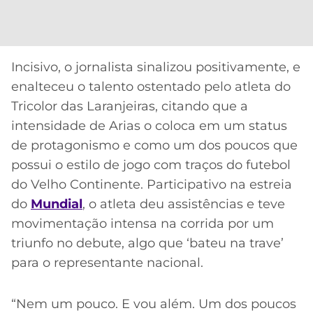
Incisivo, o jornalista sinalizou positivamente, e
enalteceu o talento ostentado pelo atleta do
Tricolor das Laranjeiras, citando que a
intensidade de Arias o coloca em um status
de protagonismo e como um dos poucos que
possui o estilo de jogo com traços do futebol
do Velho Continente. Participativo na estreia
do
Mundial
, o atleta deu assistências e teve
movimentação intensa na corrida por um
triunfo no debute, algo que ‘bateu na trave’
para o representante nacional.
“Nem um pouco. E vou além. Um dos poucos