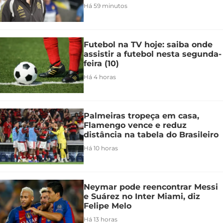
Há 59 minutos
Futebol na TV hoje: saiba onde
assistir a futebol nesta segunda-
feira (10)
Há 4 horas
Palmeiras tropeça em casa,
Flamengo vence e reduz
distância na tabela do Brasileiro
Há 10 horas
Neymar pode reencontrar Messi
e Suárez no Inter Miami, diz
Felipe Melo
Há 13 horas