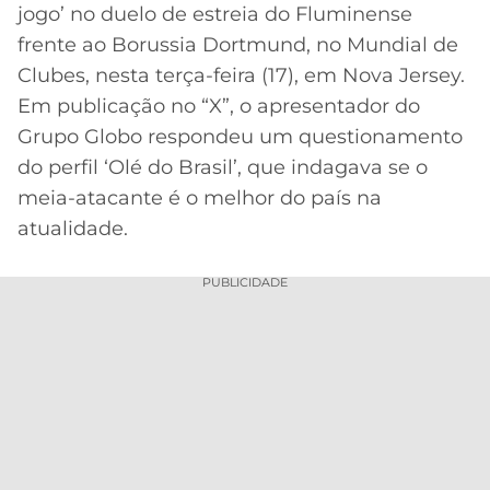
CASSINOS
jogo’ no duelo de estreia do Fluminense
ONLINE
LALIGA
frente ao Borussia Dortmund, no Mundial de
2026
GRÊMIO
Clubes, nesta terça-feira (17), em Nova Jersey.
Em publicação no “X”, o apresentador do
ATLÉTICO
MG
Grupo Globo respondeu um questionamento
do perfil ‘Olé do Brasil’, que indagava se o
CRUZEIRO
meia-atacante é o melhor do país na
atualidade.
PUBLICIDADE