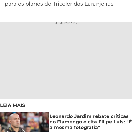
para os planos do Tricolor das Laranjeiras.
PUBLICIDADE
LEIA MAIS
Leonardo Jardim rebate críticas
no Flamengo e cita Filipe Luís: “É
a mesma fotografia”