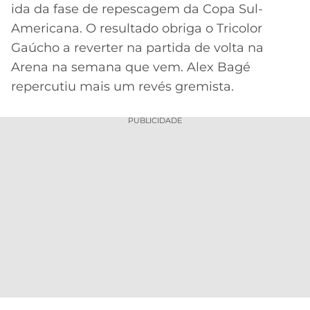
CASSINOS
ida da fase de repescagem da Copa Sul-
ONLINE
LALIGA
Americana. O resultado obriga o Tricolor
2026
GRÊMIO
Gaúcho a reverter na partida de volta na
Arena na semana que vem. Alex Bagé
ATLÉTICO
MG
repercutiu mais um revés gremista.
CRUZEIRO
PUBLICIDADE