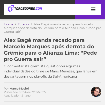
APOSTAS
Home
Futebol
Alex Bagé manda recado para Marcelo
Marques após derrota do Grêmio para o Alianza Lima: “Pede pro
Guerra sair”
ÚLTIMAS
DICAS
DE
Alex Bagé manda recado para
APOSTA
COPA
Marcelo Marques após derrota do
DO
Grêmio para o Alianza Lima: “Pede
MUNDO
MELHORES
pro Guerra sair”
SITES
DE
O comentarista gremista questionou algumas
TIMES
APOSTAS
individualidades do time de Mano Menezes, que larga em
2026
desvantagem nos playoffs da Sul-Americana
CAMPEONATOS
MEU
TIME
Por
Marco Maciel
CÓDIGO
Publicado 09:54 de 17/07/2025
MÍDIA
PROMOCIONAL
BRASILEIRÃO
Atualizado há 1 ano
ESPORTIVA
BETBOOM
PALMEIRAS
SÉRIE
A