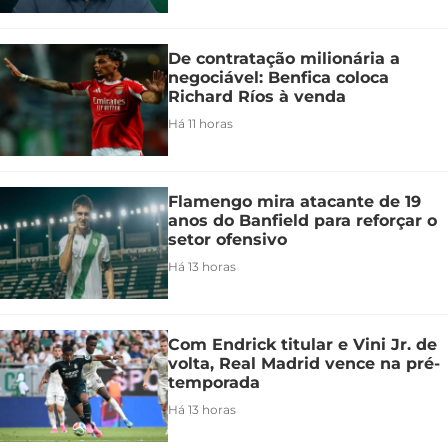
De contratação milionária a
negociável: Benfica coloca
Richard Ríos à venda
Há 11 horas
Flamengo mira atacante de 19
anos do Banfield para reforçar o
setor ofensivo
Há 13 horas
Com Endrick titular e Vini Jr. de
volta, Real Madrid vence na pré-
temporada
Há 13 horas