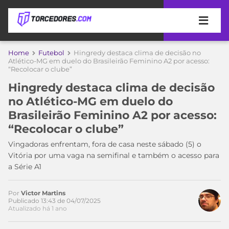
APOSTAS
Home
Futebol
Hingredy destaca clima de decisão no
Atlético-MG em duelo do Brasileirão Feminino A2 por acesso:
“Recolocar o clube”
ÚLTIMAS
DICAS
DE
Hingredy destaca clima de decisão
APOSTA
COPA
no Atlético-MG em duelo do
DO
Brasileirão Feminino A2 por acesso:
MUNDO
MELHORES
“Recolocar o clube”
SITES
DE
Vingadoras enfrentam, fora de casa neste sábado (5) o
TIMES
APOSTAS
Vitória por uma vaga na semifinal e também o acesso para
2026
a Série A1
CAMPEONATOS
MEU
TIME
Por
Victor Martins
CÓDIGO
Publicado 13:43 de 04/07/2025
MÍDIA
PROMOCIONAL
BRASILEIRÃO
Atualizado há 1 ano
ESPORTIVA
BETBOOM
PALMEIRAS
SÉRIE
A