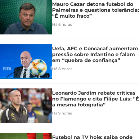
Mauro Cezar detona futebol do
Palmeiras e questiona tolerância:
“É muito fraco”
Há 6 horas
Uefa, AFC e Concacaf aumentam
pressão sobre Infantino e falam
em “quebra de confiança”
Há 8 horas
Leonardo Jardim rebate críticas
no Flamengo e cita Filipe Luís: “É
a mesma fotografia”
Há 9 horas
Futebol na TV hoje: saiba onde