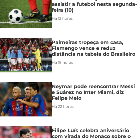
assistir a futebol nesta segunda-
feira (10)
Há 12 horas
Palmeiras tropeça em casa,
Flamengo vence e reduz
distância na tabela do Brasileiro
Há 18 horas
Neymar pode reencontrar Messi
e Suárez no Inter Miami, diz
Felipe Melo
Há 22 horas
Filipe Luís celebra aniversário
com virada do Monaco sobre o