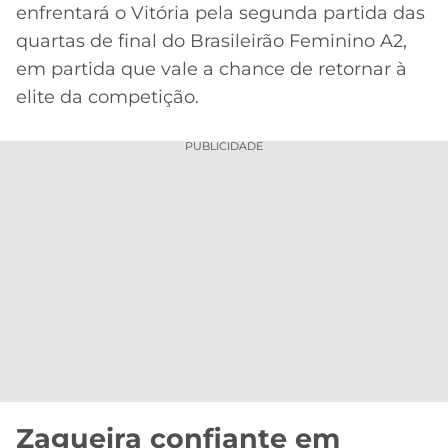
CASSINOS
enfrentará o Vitória pela segunda partida das
ONLINE
LALIGA
quartas de final do Brasileirão Feminino A2,
2026
GRÊMIO
em partida que vale a chance de retornar à
elite da competição.
ATLÉTICO
MG
PUBLICIDADE
CRUZEIRO
Acesse o perfil do autor
no Twitter
Zagueira confiante em