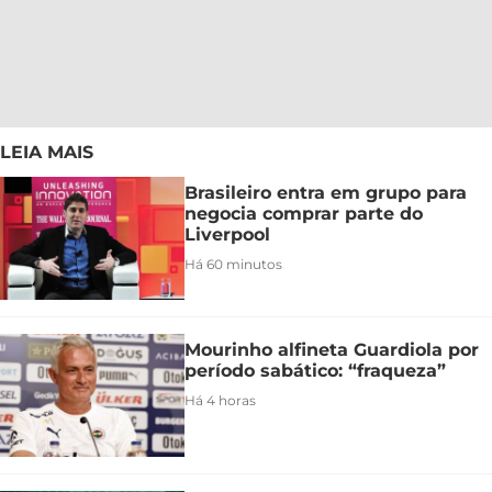
LEIA MAIS
Brasileiro entra em grupo para
negocia comprar parte do
Liverpool
Há 60 minutos
Mourinho alfineta Guardiola por
período sabático: “fraqueza”
Há 4 horas