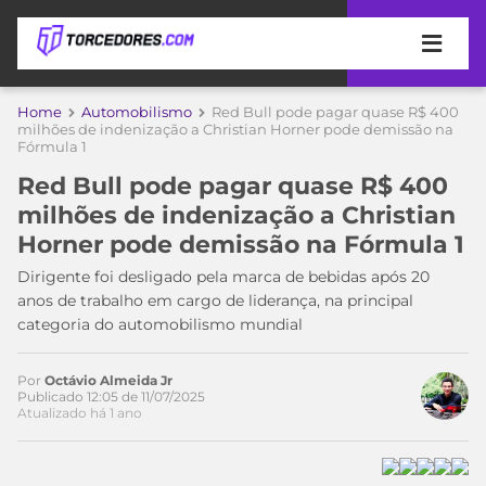
APOSTAS
Home
Automobilismo
Red Bull pode pagar quase R$ 400
milhões de indenização a Christian Horner pode demissão na
Fórmula 1
ÚLTIMAS
DICAS
DE
Red Bull pode pagar quase R$ 400
APOSTA
COPA
milhões de indenização a Christian
DO
Horner pode demissão na Fórmula 1
MUNDO
MELHORES
Dirigente foi desligado pela marca de bebidas após 20
SITES
anos de trabalho em cargo de liderança, na principal
DE
TIMES
categoria do automobilismo mundial
Acesse o perfil do autor
APOSTAS
no Twitter
2026
CAMPEONATOS
MEU
Por
Octávio Almeida Jr
Publicado 12:05 de 11/07/2025
TIME
CÓDIGO
Atualizado há 1 ano
MÍDIA
PROMOCIONAL
BRASILEIRÃO
ESPORTIVA
BETBOOM
PALMEIRAS
SÉRIE
A