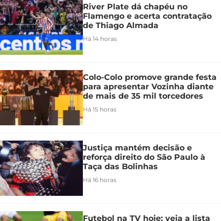
River Plate dá chapéu no
Flamengo e acerta contratação
de Thiago Almada
Há 14 horas
Colo-Colo promove grande festa
para apresentar Vozinha diante
de mais de 35 mil torcedores
Há 15 horas
Justiça mantém decisão e
reforça direito do São Paulo à
Taça das Bolinhas
Há 16 horas
Futebol na TV hoje: veja a lista