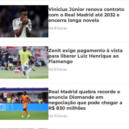
Vinicius Júnior renova contrato
com o Real Madrid até 2032 e
encerra longa novela
Há 8 horas
Zenit exige pagamento à vista
para liberar Luiz Henrique ao
Flamengo
Há 9 horas
Real Madrid quebra recorde e
anuncia Diomande em
negociação que pode chegar a
R$ 830 milhões
Há 11 horas