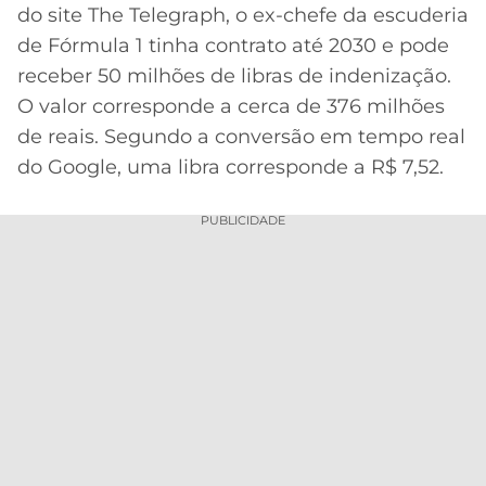
CASSINOS
do site The Telegraph, o ex-chefe da escuderia
ONLINE
LALIGA
de Fórmula 1 tinha contrato até 2030 e pode
2026
GRÊMIO
receber 50 milhões de libras de indenização.
O valor corresponde a cerca de 376 milhões
ATLÉTICO
MG
de reais. Segundo a conversão em tempo real
do Google, uma libra corresponde a R$ 7,52.
CRUZEIRO
PUBLICIDADE