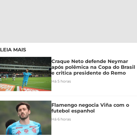
LEIA MAIS
Craque Neto defende Neymar
após polêmica na Copa do Brasil
e critica presidente do Remo
Há 5 horas
Flamengo negocia Viña com o
futebol espanhol
Há 6 horas