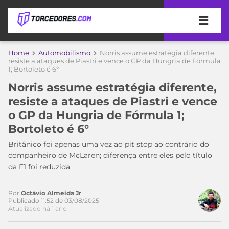
APOSTAS
Home
Automobilismo
Norris assume estratégia diferente,
resiste a ataques de Piastri e vence o GP da Hungria de Fórmula
1; Bortoleto é 6°
ÚLTIMAS
DICAS
DE
Norris assume estratégia diferente,
APOSTA
COPA
resiste a ataques de Piastri e vence
DO
o GP da Hungria de Fórmula 1;
MUNDO
MELHORES
Bortoleto é 6°
SITES
DE
Britânico foi apenas uma vez ao pit stop ao contrário do
TIMES
Acesse o perfil do autor
APOSTAS
companheiro de McLaren; diferença entre eles pelo título
no Twitter
2026
da F1 foi reduzida
CAMPEONATOS
MEU
TIME
Por
Octávio Almeida Jr
CÓDIGO
Publicado 11:52 de 03/08/2025
MÍDIA
PROMOCIONAL
BRASILEIRÃO
Atualizado há 1 ano
ESPORTIVA
BETBOOM
PALMEIRAS
SÉRIE
A