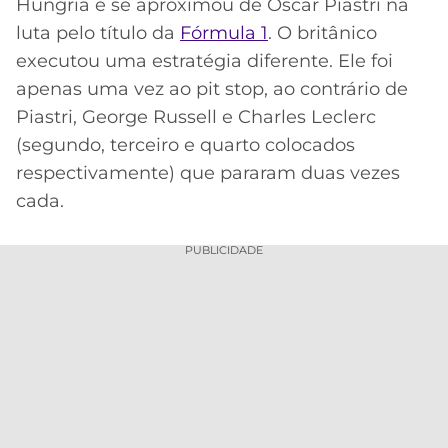
CASSINOS
Hungria e se aproximou de Oscar Piastri na
ONLINE
luta pelo título da
Fórmula 1
. O britânico
LALIGA
2026
GRÊMIO
executou uma estratégia diferente. Ele foi
apenas uma vez ao pit stop, ao contrário de
ATLÉTICO
Piastri, George Russell e Charles Leclerc
MG
(segundo, terceiro e quarto colocados
respectivamente) que pararam duas vezes
CRUZEIRO
cada.
PUBLICIDADE