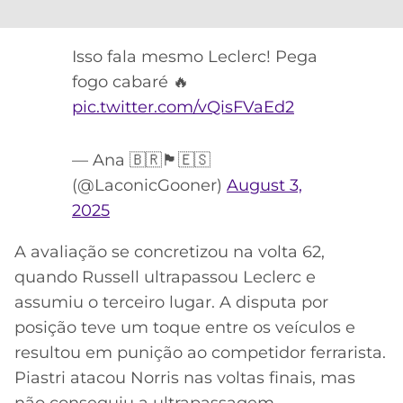
Isso fala mesmo Leclerc! Pega
fogo cabaré 🔥
pic.twitter.com/vQisFVaEd2
— Ana 🇧🇷🏴󠁧󠁢󠁥󠁮󠁧󠁿🇪🇸
(@LaconicGooner)
August 3,
2025
A avaliação se concretizou na volta 62,
quando Russell ultrapassou Leclerc e
assumiu o terceiro lugar. A disputa por
posição teve um toque entre os veículos e
resultou em punição ao competidor ferrarista.
Piastri atacou Norris nas voltas finais, mas
não conseguiu a ultrapassagem.