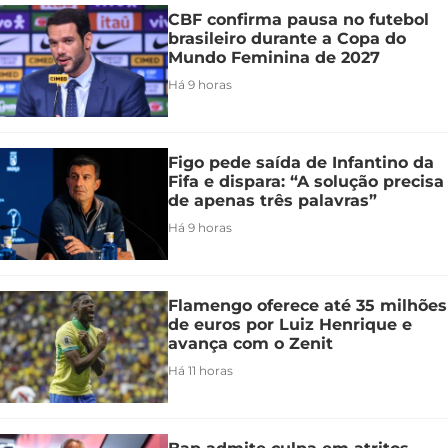
CBF confirma pausa no futebol
brasileiro durante a Copa do
Mundo Feminina de 2027
Há 9 horas
Figo pede saída de Infantino da
Fifa e dispara: “A solução precisa
de apenas três palavras”
Há 9 horas
Flamengo oferece até 35 milhões
de euros por Luiz Henrique e
avança com o Zenit
Há 11 horas