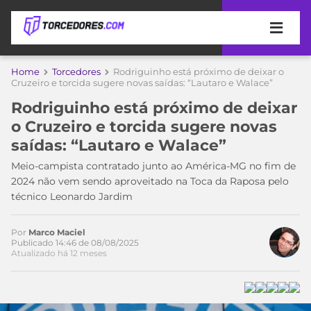
APOSTAS
Home
Torcedores
Rodriguinho está próximo de deixar o
Cruzeiro e torcida sugere novas saídas: “Lautaro e Walace”
ÚLTIMAS
DICAS
Rodriguinho está próximo de deixar
DE
o Cruzeiro e torcida sugere novas
APOSTA
COPA
saídas: “Lautaro e Walace”
DO
MUNDO
MELHORES
Meio-campista contratado junto ao América-MG no fim de
SITES
2024 não vem sendo aproveitado na Toca da Raposa pelo
DE
técnico Leonardo Jardim
TIMES
APOSTAS
2026
Por
Marco Maciel
CAMPEONATOS
MEU
Publicado 14:46 de 08/08/2025
Atualizado há 12 meses
TIME
CÓDIGO
MÍDIA
PROMOCIONAL
BRASILEIRÃO
ESPORTIVA
BETBOOM
PALMEIRAS
SÉRIE
A