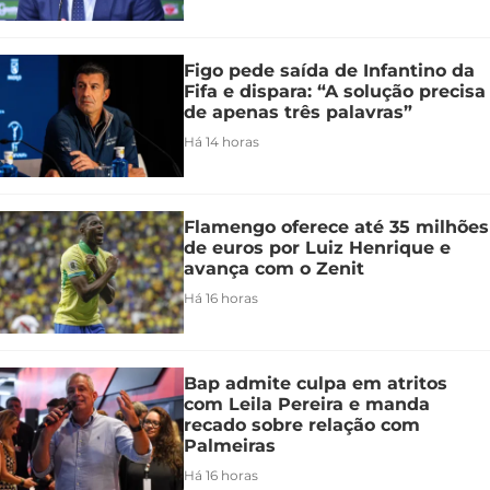
Figo pede saída de Infantino da
Fifa e dispara: “A solução precisa
de apenas três palavras”
Há 14 horas
Flamengo oferece até 35 milhões
de euros por Luiz Henrique e
avança com o Zenit
Há 16 horas
Bap admite culpa em atritos
com Leila Pereira e manda
recado sobre relação com
Palmeiras
Há 16 horas