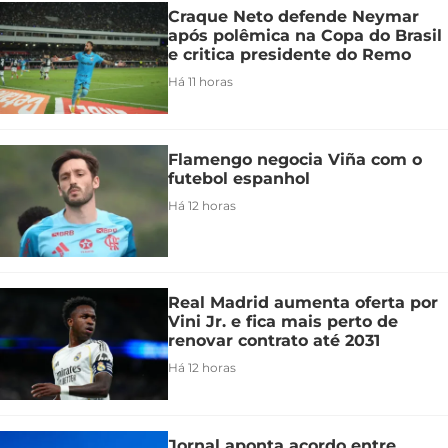
Craque Neto defende Neymar
após polêmica na Copa do Brasil
e critica presidente do Remo
Há 11 horas
Flamengo negocia Viña com o
futebol espanhol
Há 12 horas
Real Madrid aumenta oferta por
Vini Jr. e fica mais perto de
renovar contrato até 2031
Há 12 horas
Jornal aponta acordo entre