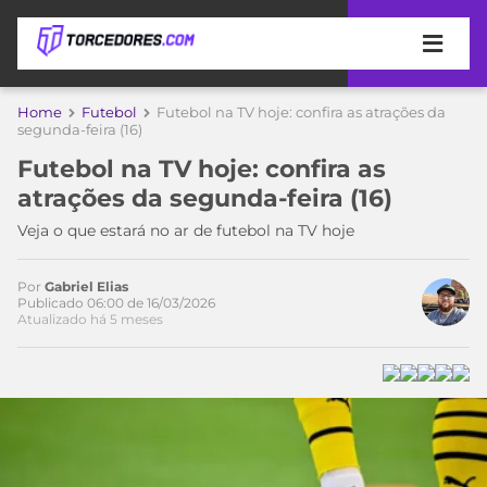
APOSTAS
Home
Futebol
Futebol na TV hoje: confira as atrações da
segunda-feira (16)
ÚLTIMAS
DICAS
Futebol na TV hoje: confira as
DE
atrações da segunda-feira (16)
APOSTA
COPA
Veja o que estará no ar de futebol na TV hoje
DO
MUNDO
MELHORES
SITES
Por
Gabriel Elias
Publicado 06:00 de 16/03/2026
DE
TIMES
Atualizado há 5 meses
APOSTAS
2026
CAMPEONATOS
MEU
TIME
CÓDIGO
MÍDIA
PROMOCIONAL
BRASILEIRÃO
ESPORTIVA
BETBOOM
PALMEIRAS
SÉRIE
A