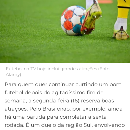
MERCADO
CÓDIGO
CORINTHIANS
DA
DE
LIBERTADORES
BOLA
INDICAÇÃO
SÃO
BET365
PAULO
COPA
PALPITES
DO
CÓDIGO
BRASIL
SANTOS
BETANO
PREMIER
FLAMENGO
MELHORES
LEAGUE
Futebol na TV hoje inclui grandes atrações (Foto:
APPS
Alamy)
DE
FLUMINENSE
COPA
Para quem quer continuar curtindo um bom
APOSTAS
SUL-
futebol depois do agitadíssimo fim de
BOTAFOGO
AMERICANA
semana, a segunda-feira (16) reserva boas
CASSINOS
ONLINE
atrações. Pelo Brasileirão, por exemplo, ainda
VASCO
LIGA
há uma partida para completar a sexta
DOS
MELHORES
CAMPEÕES
rodada. É um duelo da região Sul, envolvendo
INTERNACIONAL