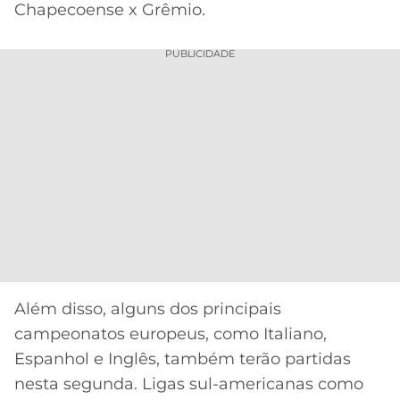
CASSINOS
Chapecoense x Grêmio.
ONLINE
LALIGA
2026
GRÊMIO
PUBLICIDADE
ATLÉTICO
MG
CRUZEIRO
Além disso, alguns dos principais
campeonatos europeus, como Italiano,
Espanhol e Inglês, também terão partidas
nesta segunda. Ligas sul-americanas como