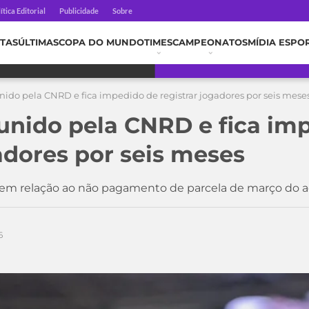
ítica Editorial
Publicidade
Sobre
TAS
ÚLTIMAS
COPA DO MUNDO
TIMES
CAMPEONATOS
MÍDIA ESPO
nido pela CNRD e fica impedido de registrar jogadores por seis mese
unido pela CNRD e fica im
adores por seis meses
 tem relação ao não pagamento de parcela de março do
6