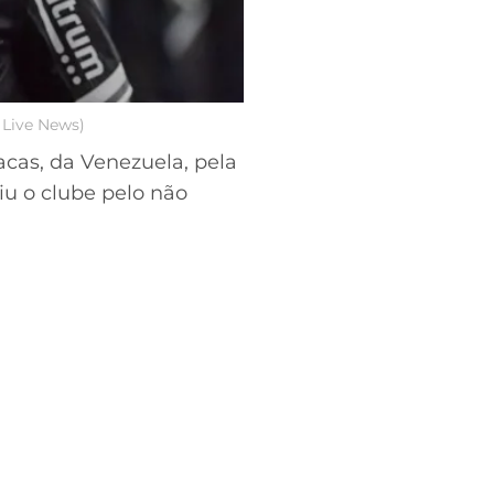
 Live News)
acas, da Venezuela, pela
u o clube pelo não