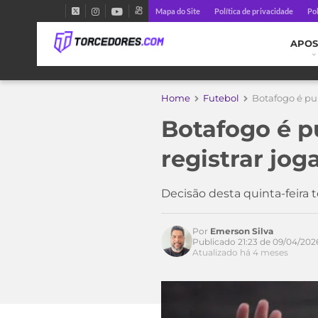
Mapa do Site
Política de privacidade
Pol
APOS
Home
Futebol
Botafogo é pu
Botafogo é p
registrar jog
Decisão desta quinta-feira
Por
Emerson Silva
Publicado 21:23 de 09/04/202
Acesse o perfil do autor
Atualizado há 4 meses
no Twitter