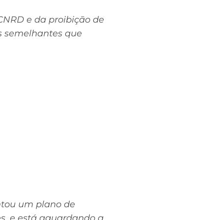
 CNRD e da proibição de
es semelhantes que
entou um plano de
es, e está aguardando a