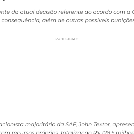
ente da atual decisão referente ao acordo com a
o consequência, além de outras possíveis puniçõ
PUBLICIDADE
 acionista majoritário da SAF, John Textor, apres
com recursos próprios, totalizando R$ 128,5 milhõ