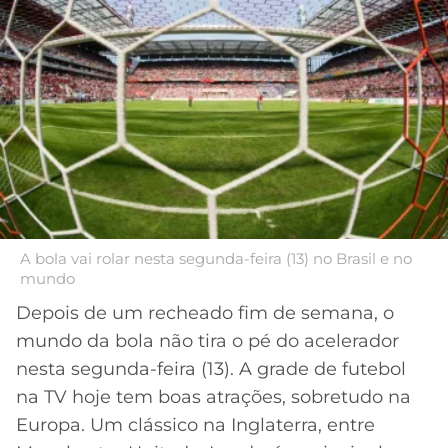
MERCADO
CÓDIGO
CORINTHIANS
DA
DE
LIBERTADORES
BOLA
INDICAÇÃO
SÃO
BET365
PAULO
COPA
PALPITES
DO
CÓDIGO
BRASIL
SANTOS
BETANO
PREMIER
FLAMENGO
MELHORES
LEAGUE
APPS
A bola vai rolar nesta segunda-feira (13) no Brasil e no
DE
FLUMINENSE
mundo
COPA
APOSTAS
SUL-
Depois de um recheado fim de semana, o
BOTAFOGO
AMERICANA
mundo da bola não tira o pé do acelerador
CASSINOS
nesta segunda-feira (13). A grade de futebol
ONLINE
VASCO
LIGA
na TV hoje tem boas atrações, sobretudo na
DOS
Europa. Um clássico na Inglaterra, entre
MELHORES
CAMPEÕES
INTERNACIONAL