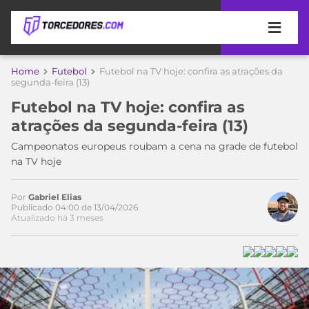
APOSTAS
Home
Futebol
Futebol na TV hoje: confira as atrações da
segunda-feira (13)
ÚLTIMAS
DICAS
Futebol na TV hoje: confira as
DE
atrações da segunda-feira (13)
APOSTA
COPA
Campeonatos europeus roubam a cena na grade de futebol
DO
na TV hoje
MUNDO
MELHORES
SITES
DE
Por
Gabriel Elias
TIMES
Publicado 04:00 de 13/04/2026
APOSTAS
Atualizado há 3 meses
2026
CAMPEONATOS
MEU
TIME
CÓDIGO
MÍDIA
PROMOCIONAL
BRASILEIRÃO
ESPORTIVA
BETBOOM
PALMEIRAS
SÉRIE
A