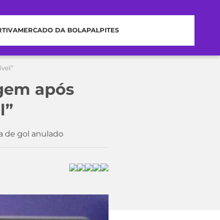
RTIVA
MERCADO DA BOLA
PALPITES
ível”
agem após
l”
ma de gol anulado