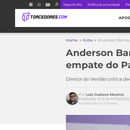
Mapa do Site
Política de privacidade
Pol
APOS
Home
Extra
Anderson Barros 
Anderson Bar
empate do Pa
Diretor do Verdão critica d
Por
Luiz Gustavo Moreira
Publicado 21:31 de 10/05/2026
Atualizado há 3 meses