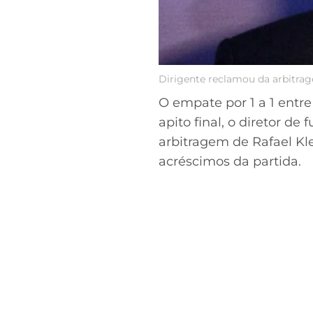
Dirigente reclamou da arbitrag
O empate por 1 a 1 entr
apito final, o diretor de
arbitragem de Rafael Kl
acréscimos da partida.