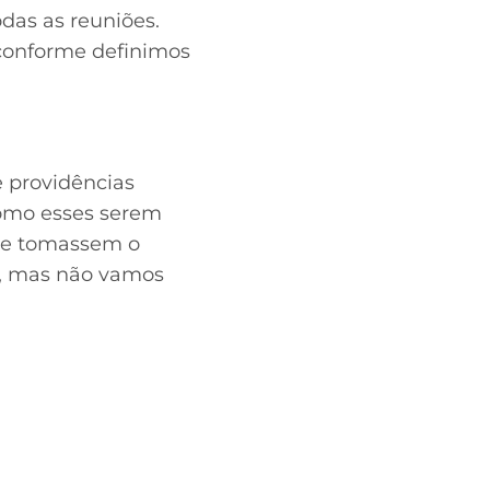
das as reuniões.
 conforme definimos
e providências
como esses serem
que tomassem o
r, mas não vamos