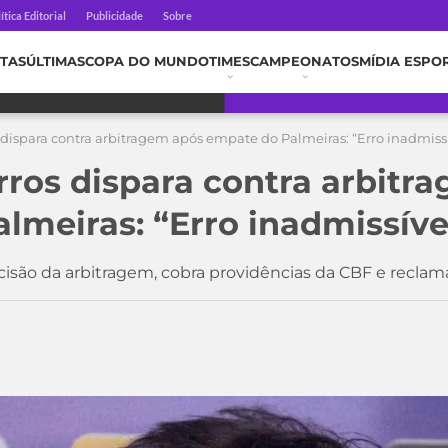
ítica Editorial
Publicidade
Sobre
TAS
ÚLTIMAS
COPA DO MUNDO
TIMES
CAMPEONATOS
MÍDIA ESPO
dispara contra arbitragem após empate do Palmeiras: “Erro inadmiss
ros dispara contra arbitr
lmeiras: “Erro inadmissíve
ecisão da arbitragem, cobra providências da CBF e recla