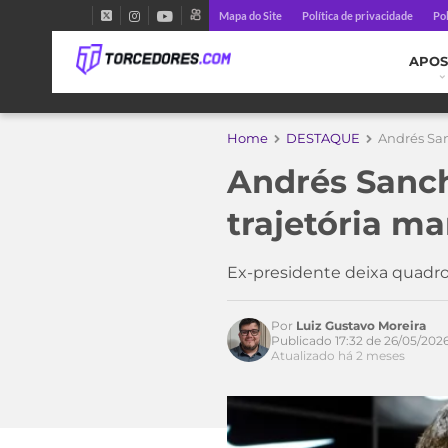
Mapa do Site
Política de privacidade
Pol
APOS
Home
DESTAQUE
Andrés San
Andrés Sanch
trajetória ma
Ex-presidente deixa quadro 
Por
Luiz Gustavo Moreira
Publicado 17:32 de 26/05/202
Atualizado há 2 meses