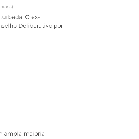
thians)
turbada. O ex-
nselho Deliberativo por
om ampla maioria