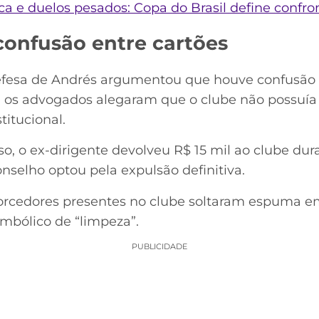
oca e duelos pesados: Copa do Brasil define confro
confusão entre cartões
efesa de Andrés argumentou que houve confusão e
o, os advogados alegaram que o clube não possuí
titucional.
o, o ex-dirigente devolveu R$ 15 mil ao clube dur
nselho optou pela expulsão definitiva.
torcedores presentes no clube soltaram espuma em
mbólico de “limpeza”.
PUBLICIDADE