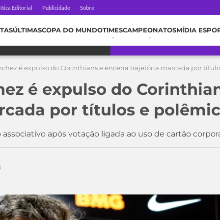
ítica Editorial
Publicidade
Sobre
TAS
ÚLTIMAS
COPA DO MUNDO
TIMES
CAMPEONATOS
MÍDIA ESPO
chez é expulso do Corinthians e encerra trajetória marcada por títul
ez é expulso do Corinthian
rcada por títulos e polêmi
associativo após votação ligada ao uso de cartão corpor
6