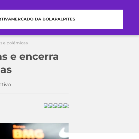
RTIVA
MERCADO DA BOLA
PALPITES
os e polêmicas
s e encerra
cas
ativo