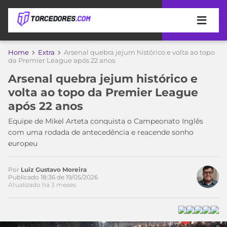
APOSTAS
Home
Extra
Arsenal quebra jejum histórico e volta ao topo
da Premier League após 22 anos
ÚLTIMAS
DICAS
Arsenal quebra jejum histórico e
DE
volta ao topo da Premier League
APOSTA
COPA
após 22 anos
DO
MUNDO
MELHORES
Equipe de Mikel Arteta conquista o Campeonato Inglês
SITES
com uma rodada de antecedência e reacende sonho
DE
europeu
TIMES
APOSTAS
2026
Por
Luiz Gustavo Moreira
CAMPEONATOS
MEU
Publicado 18:36 de 19/05/2026
Atualizado há 3 meses
TIME
CÓDIGO
MÍDIA
PROMOCIONAL
BRASILEIRÃO
ESPORTIVA
BETBOOM
PALMEIRAS
SÉRIE
A