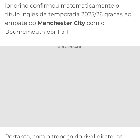
CASSINOS
londrino confirmou matematicamente o
ONLINE
LALIGA
título inglês da temporada 2025/26 graças ao
2026
GRÊMIO
empate do
Manchester City
com o
ATLÉTICO
Bournemouth por 1 a 1.
MG
PUBLICIDADE
CRUZEIRO
Portanto, com o tropeço do rival direto, os