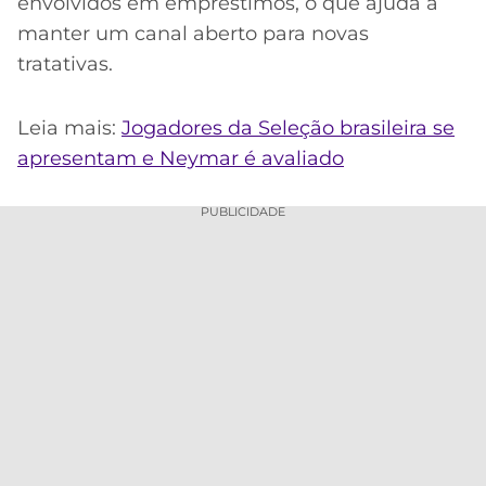
envolvidos em empréstimos, o que ajuda a
manter um canal aberto para novas
tratativas.
Leia mais:
Jogadores da Seleção brasileira se
apresentam e Neymar é avaliado
PUBLICIDADE