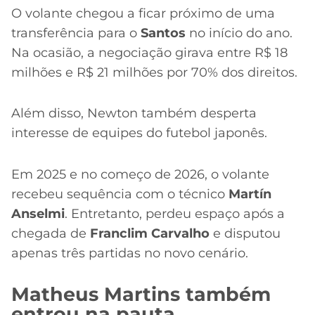
O volante chegou a ficar próximo de uma
transferência para o
Santos
no início do ano.
Na ocasião, a negociação girava entre R$ 18
milhões e R$ 21 milhões por 70% dos direitos.
Além disso, Newton também desperta
interesse de equipes do futebol japonês.
Em 2025 e no começo de 2026, o volante
recebeu sequência com o técnico
Martín
Anselmi
. Entretanto, perdeu espaço após a
chegada de
Franclim Carvalho
e disputou
apenas três partidas no novo cenário.
Matheus Martins também
entrou na pauta