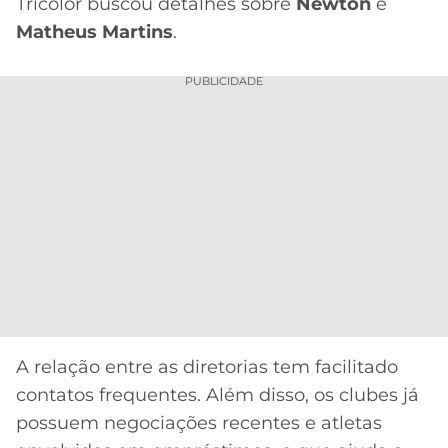
CASSINOS
Tricolor buscou detalhes sobre
Newton
e
ONLINE
Matheus Martins
.
LALIGA
2026
GRÊMIO
PUBLICIDADE
ATLÉTICO
MG
CRUZEIRO
A relação entre as diretorias tem facilitado
contatos frequentes. Além disso, os clubes já
possuem negociações recentes e atletas