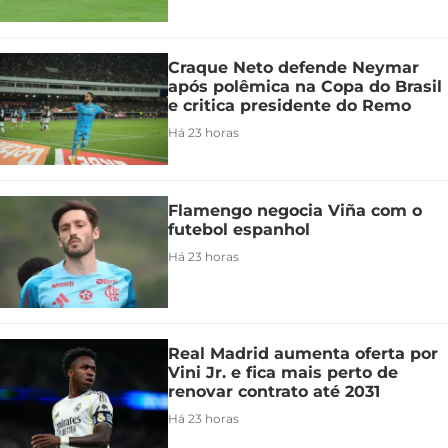
Craque Neto defende Neymar
após polêmica na Copa do Brasil
e critica presidente do Remo
Há 23 horas
Flamengo negocia Viña com o
futebol espanhol
Há 23 horas
Real Madrid aumenta oferta por
Vini Jr. e fica mais perto de
renovar contrato até 2031
Há 23 horas