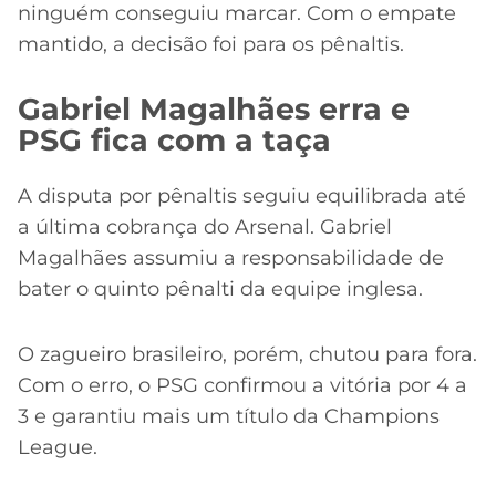
ninguém conseguiu marcar. Com o empate
mantido, a decisão foi para os pênaltis.
Gabriel Magalhães erra e
PSG fica com a taça
A disputa por pênaltis seguiu equilibrada até
a última cobrança do Arsenal. Gabriel
Magalhães assumiu a responsabilidade de
bater o quinto pênalti da equipe inglesa.
O zagueiro brasileiro, porém, chutou para fora.
Com o erro, o PSG confirmou a vitória por 4 a
3 e garantiu mais um título da Champions
League.