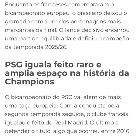
Enquanto os franceses comemoraram o
bicampeonato europeu, o brasileiro deixou o
gramado como um dos personagens mais
marcantes da final. O lance decisivo encerrou
uma partida equilibrada e definiu o campeão
da temporada 2025/26.
PSG iguala feito raro e
amplia espaço na história da
Champions
O bicampeonato do PSG vai além de mais
uma taça europeia. Com a conquista pela
segunda temporada seguida, o clube francês
igualou o feito do Real Madrid. O último a
defender o título, algo que ocorreu entre 2016