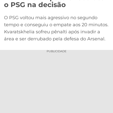
o PSG na decisão
O PSG voltou mais agressivo no segundo
tempo e conseguiu o empate aos 20 minutos.
Kvaratskhelia sofreu pênalti após invadir a
área e ser derrubado pela defesa do Arsenal.
PUBLICIDADE