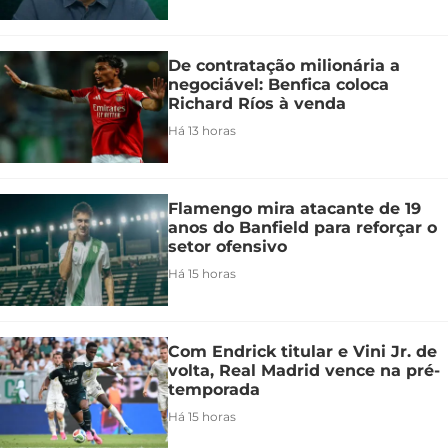
De contratação milionária a
negociável: Benfica coloca
Richard Ríos à venda
Há 13 horas
Flamengo mira atacante de 19
anos do Banfield para reforçar o
setor ofensivo
Há 15 horas
Com Endrick titular e Vini Jr. de
volta, Real Madrid vence na pré-
temporada
Há 15 horas