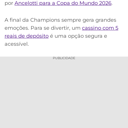
por
Ancelotti para a Copa do Mundo 2026
.
A final da Champions sempre gera grandes
emoções. Para se divertir, um
cassino com 5
reais de depósito
é uma opção segura e
acessível.
PUBLICIDADE