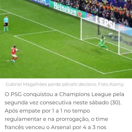
MERCADO
CÓDIGO
CORINTHIANS
DA
DE
LIBERTADORES
BOLA
INDICAÇÃO
SÃO
BET365
PAULO
COPA
PALPITES
DO
CÓDIGO
BRASIL
SANTOS
BETANO
PREMIER
FLAMENGO
MELHORES
LEAGUE
APPS
DE
FLUMINENSE
COPA
Gabriel Magalhães perde pênalti decisivo. Foto Alamy.
APOSTAS
SUL-
O PSG conquistou a Champions League pela
BOTAFOGO
AMERICANA
segunda vez consecutiva neste sábado (30).
CASSINOS
ONLINE
Após empate por 1 a 1 no tempo
VASCO
LIGA
regulamentar e na prorrogação, o time
DOS
MELHORES
CAMPEÕES
francês venceu o Arsenal por 4 a 3 nos
INTERNACIONAL