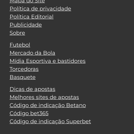
Mapa do Site
Política de privacidade
Política Editorial
Publicidade
Sobre
Futebol
Mercado da Bola
Mídia Esportiva e bastidores
Torcedoras
Basquete
Dicas de apostas
Melhores sites de apostas
Código de indicação Betano
Código bet365
Código de indicação Superbet