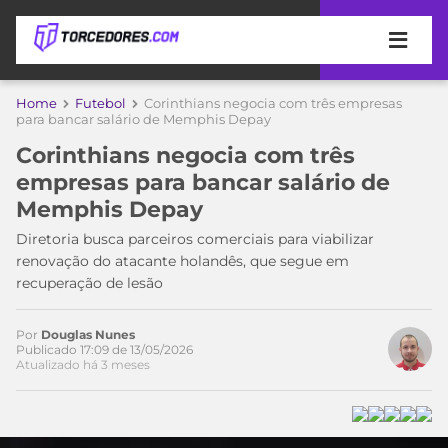
APOSTAS
Home
Futebol
Corinthians negocia com três empresas
para bancar salário de Memphis Depay
ÚLTIMAS
DICAS
Corinthians negocia com três
DE
empresas para bancar salário de
APOSTA
COPA
Memphis Depay
DO
MUNDO
MELHORES
Diretoria busca parceiros comerciais para viabilizar
SITES
renovação do atacante holandês, que segue em
DE
recuperação de lesão
TIMES
APOSTAS
2026
Por
Douglas Nunes
CAMPEONATOS
MEU
Publicado 17:09 de 13/05/2026
Atualizado há 3 meses
TIME
CÓDIGO
MÍDIA
PROMOCIONAL
BRASILEIRÃO
ESPORTIVA
BETBOOM
PALMEIRAS
SÉRIE
A