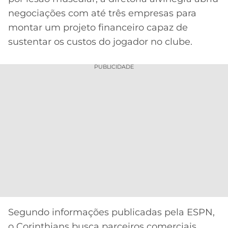
CASSINOS
ONLINE
negociações com até três empresas para
LALIGA
2026
GRÊMIO
montar um projeto financeiro capaz de
sustentar os custos do jogador no clube.
ATLÉTICO
MG
PUBLICIDADE
CRUZEIRO
Segundo informações publicadas pela ESPN,
o Corinthians busca parceiros comerciais