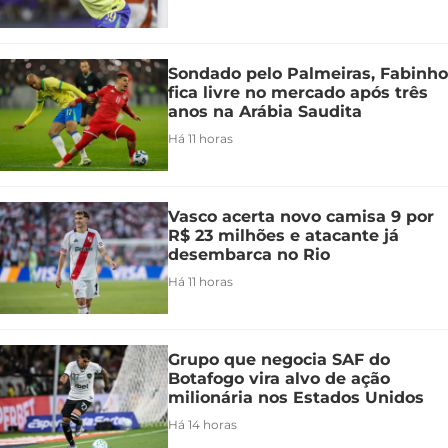
Sondado pelo Palmeiras, Fabinho
fica livre no mercado após três
anos na Arábia Saudita
Há 11 horas
Vasco acerta novo camisa 9 por
R$ 23 milhões e atacante já
desembarca no Rio
Há 11 horas
Grupo que negocia SAF do
Botafogo vira alvo de ação
milionária nos Estados Unidos
Há 14 horas