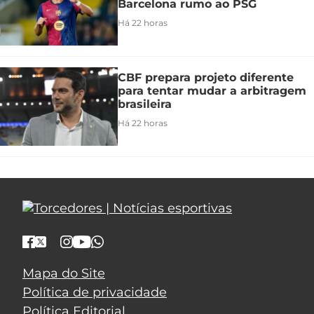
Barcelona rumo ao PSG
Há 22 horas
CBF prepara projeto diferente
para tentar mudar a arbitragem
brasileira
Há 22 horas
Mapa do Site
Política de privacidade
Política Editorial