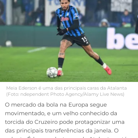
MERCADO
CÓDIGO
CORINTHIANS
DA
DE
LIBERTADORES
BOLA
INDICAÇÃO
SÃO
BET365
PAULO
COPA
PALPITES
DO
CÓDIGO
BRASIL
SANTOS
BETANO
PREMIER
FLAMENGO
MELHORES
LEAGUE
APPS
DE
FLUMINENSE
COPA
Meia Ederson é uma das principais caras da Atalanta
APOSTAS
(Foto: ndependent Photo Agency/Alamy Live News)
SUL-
BOTAFOGO
AMERICANA
O mercado da bola na Europa segue
CASSINOS
movimentado, e um velho conhecido da
ONLINE
VASCO
LIGA
torcida do Cruzeiro pode protagonizar uma
DOS
das principais transferências da janela. O
MELHORES
CAMPEÕES
INTERNACIONAL