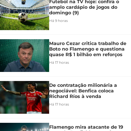
Futebol na TV hoje: confira o
amplo cardápio de jogos do
domingo (9)
Há 9 horas
Mauro Cezar critica trabalho de
Boto no Flamengo e questiona
quase R$ 1 bilhão em reforços
Há 17 horas
De contratação milionária a
negociável: Benfica coloca
Richard Ríos à venda
Há 17 horas
Flamengo mira atacante de 19