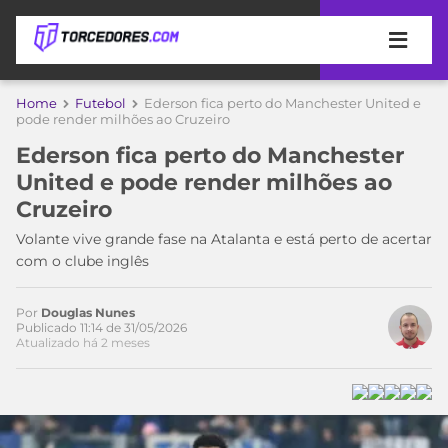
APOSTAS
Home
Futebol
Ederson fica perto do Manchester United e
pode render milhões ao Cruzeiro
ÚLTIMAS
DICAS
Ederson fica perto do Manchester
DE
United e pode render milhões ao
APOSTA
COPA
Cruzeiro
DO
MUNDO
MELHORES
Volante vive grande fase na Atalanta e está perto de acertar
SITES
com o clube inglês
DE
TIMES
APOSTAS
Por
Douglas Nunes
2026
Publicado 11:14 de 31/05/2026
Atualizado há 2 meses
CAMPEONATOS
MEU
TIME
CÓDIGO
MÍDIA
PROMOCIONAL
BRASILEIRÃO
ESPORTIVA
BETBOOM
PALMEIRAS
SÉRIE
A