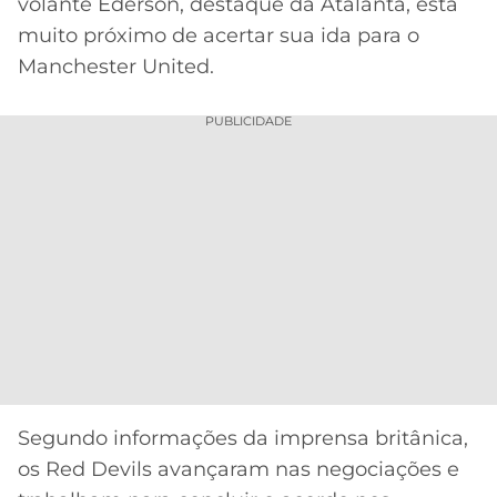
CASSINOS
volante Éderson, destaque da Atalanta, está
ONLINE
muito próximo de acertar sua ida para o
LALIGA
2026
GRÊMIO
Manchester United.
ATLÉTICO
PUBLICIDADE
MG
CRUZEIRO
Segundo informações da imprensa britânica,
os Red Devils avançaram nas negociações e