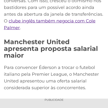
conversas. Com isso, cresceu o otimismo nos
bastidores para um possível acordo ainda
antes da abertura da janela de transferências.
O
clube inglês também negocia com Cole
Palmer
.
Manchester United
apresenta proposta salarial
maior
Para convencer Éderson a trocar o futebol
italiano pela Premier League, o Manchester
United apresentou uma oferta salarial
considerada superior às concorrentes.
PUBLICIDADE