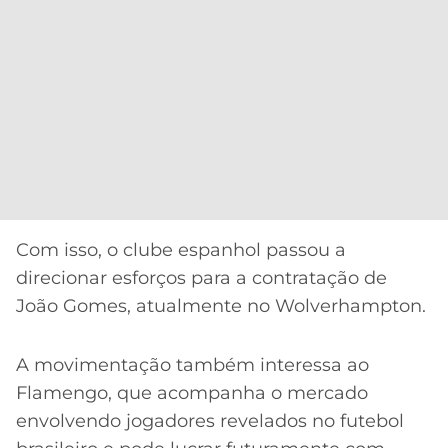
Com isso, o clube espanhol passou a
direcionar esforços para a contratação de
João Gomes, atualmente no Wolverhampton.
A movimentação também interessa ao
Flamengo, que acompanha o mercado
envolvendo jogadores revelados no futebol