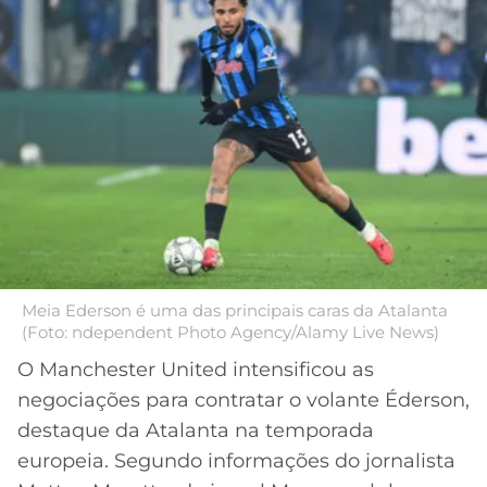
MERCADO
CÓDIGO
CORINTHIANS
DA
DE
LIBERTADORES
BOLA
INDICAÇÃO
SÃO
BET365
PAULO
COPA
PALPITES
DO
CÓDIGO
BRASIL
SANTOS
BETANO
PREMIER
FLAMENGO
MELHORES
LEAGUE
APPS
DE
FLUMINENSE
COPA
Meia Ederson é uma das principais caras da Atalanta
APOSTAS
(Foto: ndependent Photo Agency/Alamy Live News)
SUL-
BOTAFOGO
AMERICANA
O Manchester United intensificou as
CASSINOS
negociações para contratar o volante Éderson,
ONLINE
VASCO
LIGA
destaque da Atalanta na temporada
DOS
europeia. Segundo informações do jornalista
MELHORES
CAMPEÕES
INTERNACIONAL