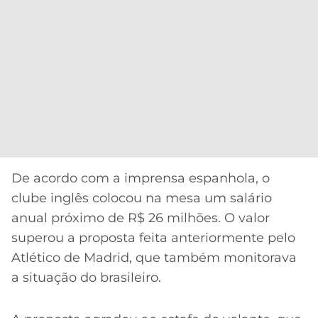
De acordo com a imprensa espanhola, o
clube inglês colocou na mesa um salário
anual próximo de R$ 26 milhões. O valor
superou a proposta feita anteriormente pelo
Atlético de Madrid, que também monitorava
a situação do brasileiro.