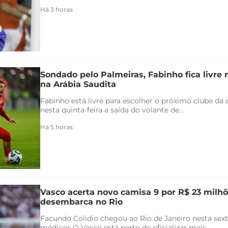
Há 3 horas
Sondado pelo Palmeiras, Fabinho fica livre
na Arábia Saudita
Fabinho está livre para escolher o próximo clube da c
nesta quinta-feira a saída do volante de...
Há 5 horas
Vasco acerta novo camisa 9 por R$ 23 milhõ
desembarca no Rio
Facundo Colidio chegou ao Rio de Janeiro nesta sexta
médicos O Vasco está perto de oficializar mais...