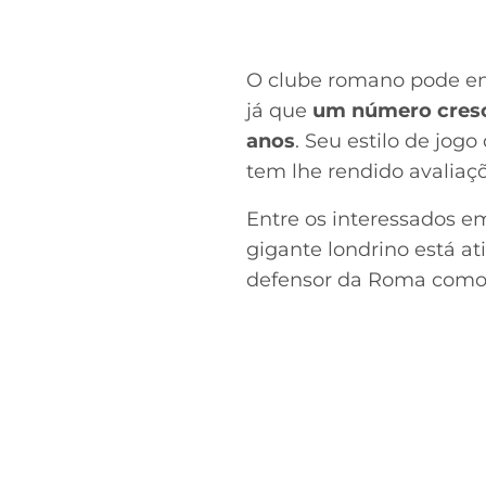
O clube romano pode en
já que
um número cresce
anos
. Seu estilo de jog
tem lhe rendido avaliaç
Entre os interessados e
gigante londrino está at
defensor da Roma como 