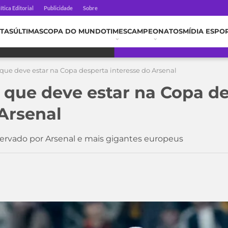
ítica Editorial
Publicidade
Sobre
TAS
ÚLTIMAS
COPA DO MUNDO
TIMES
CAMPEONATOS
MÍDIA ESPO
ue deve estar na Copa desperta interesse do Arsenal
que deve estar na Copa d
 Arsenal
servado por Arsenal e mais gigantes europeus