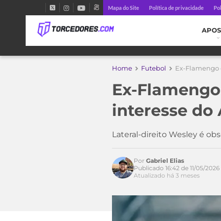
Mapa do Site
Política de privacidade
Pol
APOS
Home
Futebol
Ex-Flamengo q
Ex-Flamengo 
interesse do
Lateral-direito Wesley é ob
Por
Gabriel Elias
Publicado 16:42 de 11/05/2026
Atualizado há 3 meses