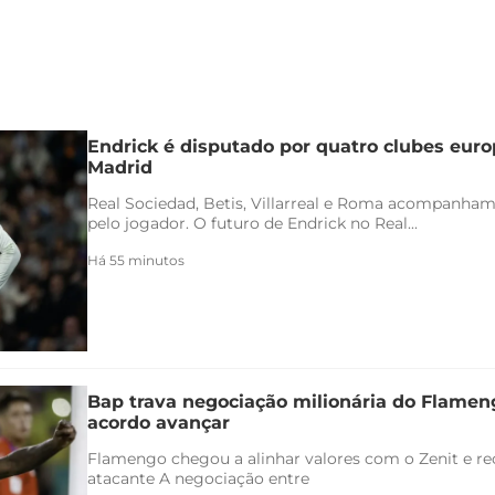
Endrick é disputado por quatro clubes euro
Madrid
Real Sociedad, Betis, Villarreal e Roma acompanham
pelo jogador. O futuro de Endrick no Real...
Há 55 minutos
Bap trava negociação milionária do Flamen
acordo avançar
Flamengo chegou a alinhar valores com o Zenit e rec
atacante A negociação entre