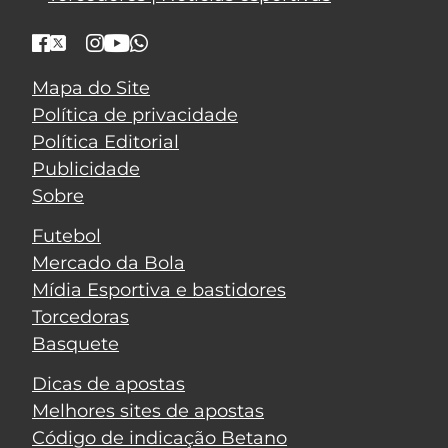
Mapa do Site
Política de privacidade
Política Editorial
Publicidade
Sobre
Futebol
Mercado da Bola
Mídia Esportiva e bastidores
Torcedoras
Basquete
Dicas de apostas
Melhores sites de apostas
Código de indicação Betano