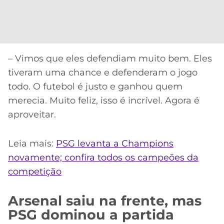
– Vimos que eles defendiam muito bem. Eles
tiveram uma chance e defenderam o jogo
todo. O futebol é justo e ganhou quem
merecia. Muito feliz, isso é incrível. Agora é
aproveitar.
Leia mais:
PSG levanta a Champions
novamente; confira todos os campeões da
competição
Arsenal saiu na frente, mas
PSG dominou a partida