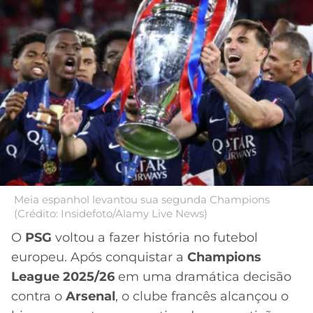
MERCADO
CÓDIGO
CORINTHIANS
DA
DE
LIBERTADORES
BOLA
INDICAÇÃO
SÃO
BET365
PAULO
COPA
PALPITES
DO
CÓDIGO
BRASIL
SANTOS
BETANO
PREMIER
FLAMENGO
MELHORES
LEAGUE
APPS
DE
FLUMINENSE
COPA
Meia espanhol levantou sua segunda Champions
APOSTAS
(Crédito: Insidefoto/Alamy Live News)
SUL-
BOTAFOGO
AMERICANA
O
PSG
voltou a fazer história no futebol
CASSINOS
europeu. Após conquistar a
Champions
ONLINE
VASCO
LIGA
League 2025/26
em uma dramática decisão
DOS
contra o
Arsenal
, o clube francês alcançou o
MELHORES
CAMPEÕES
INTERNACIONAL