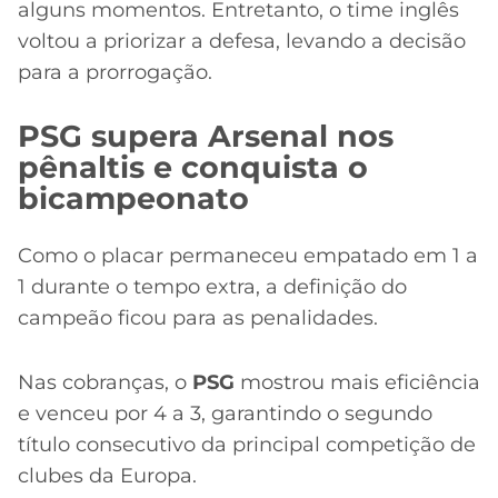
alguns momentos. Entretanto, o time inglês
voltou a priorizar a defesa, levando a decisão
para a prorrogação.
PSG supera Arsenal nos
pênaltis e conquista o
bicampeonato
Como o placar permaneceu empatado em 1 a
1 durante o tempo extra, a definição do
campeão ficou para as penalidades.
Nas cobranças, o
PSG
mostrou mais eficiência
e venceu por 4 a 3, garantindo o segundo
título consecutivo da principal competição de
clubes da Europa.