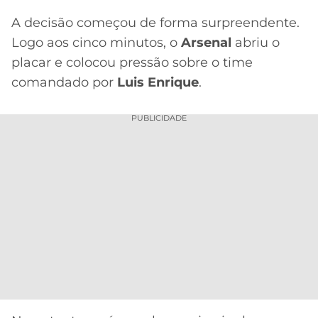
A decisão começou de forma surpreendente.
Logo aos cinco minutos, o
Arsenal
abriu o
placar e colocou pressão sobre o time
comandado por
Luis Enrique
.
PUBLICIDADE