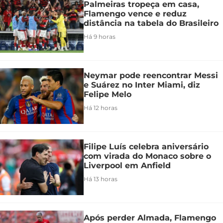
Palmeiras tropeça em casa,
Flamengo vence e reduz
distância na tabela do Brasileiro
Há 9 horas
Neymar pode reencontrar Messi
e Suárez no Inter Miami, diz
Felipe Melo
Há 12 horas
Filipe Luís celebra aniversário
com virada do Monaco sobre o
Liverpool em Anfield
Há 13 horas
Após perder Almada, Flamengo