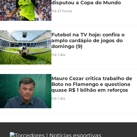
disputou a Copa do Mundo
Há 21 horas
Futebol na TV hoje: confira o
amplo cardápio de jogos do
domingo (9)
Há 1 dia
Mauro Cezar critica trabalho de
Boto no Flamengo e questiona
quase R$ 1 bilhão em reforços
Há 1 dia