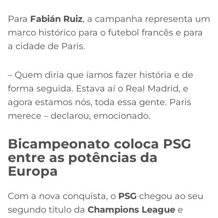
Para
Fabián Ruiz
, a campanha representa um
marco histórico para o futebol francês e para
a cidade de Paris.
– Quem diria que íamos fazer história e de
forma seguida. Estava aí o Real Madrid, e
agora estamos nós, toda essa gente. Paris
merece – declarou, emocionado.
Bicampeonato coloca PSG
entre as potências da
Europa
Com a nova conquista, o
PSG
chegou ao seu
segundo título da
Champions League
e