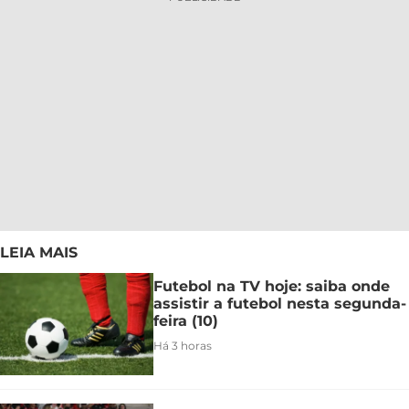
LEIA MAIS
Futebol na TV hoje: saiba onde
assistir a futebol nesta segunda-
feira (10)
Há 3 horas