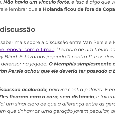
s.
Não havia um vínculo forte
, e isso é algo que
 vale lembrar que
a Holanda ficou de fora da Copa
 discussão
s saber mais sobre a discussão entre Van Persie e
e renovar com o Timão
. “
Lembro de um treino no
Blind. Estávamos jogando 11 contra 11, e os dois
 defensor na jogada.
O Memphis simplesmente c
Van Persie achou que ele deveria ter passado a 
iscussão acalorada
, palavra contra palavra. E 
Eles ficaram cara a cara, sem distância
, e fala
Foi um sinal claro de que a diferença entre as ge
m que tínhamos uma geração jovem peculiar, qu