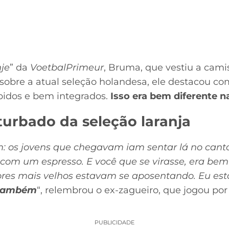
je
” da
VoetbalPrimeur
, Bruma, que vestiu a cami
r sobre a atual seleção holandesa, ele destacou c
idos e bem integrados.
Isso era bem diferente n
turbado da seleção laranja
: os jovens que chegavam iam sentar lá no canto
com um espresso. E você que se virasse, era bem
es mais velhos estavam se aposentando. Eu estav
também
“, relembrou o ex-zagueiro, que jogou po
PUBLICIDADE