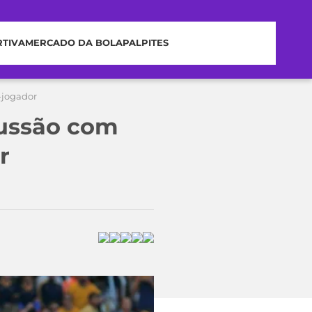
RTIVA
MERCADO DA BOLA
PALPITES
-jogador
cussão com
r