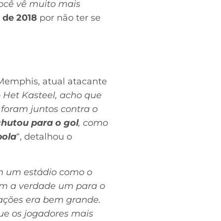
 você vê muito mais
 de 2018
por não ter se
 Memphis, atual atacante
 Het Kasteel, acho que
 foram juntos contra o
hutou para o gol
, como
bola
“, detalhou o
em um estádio como o
ram a verdade um para o
rações era bem grande.
e os jogadores mais