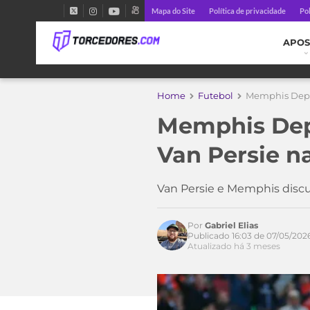
Mapa do Site
Política de privacidade
Pol
APOS
Home
Futebol
Memphis Depay
Memphis Dep
Van Persie n
Van Persie e Memphis discu
Por
Gabriel Elias
Publicado 16:03 de 07/05/202
Atualizado há 3 meses