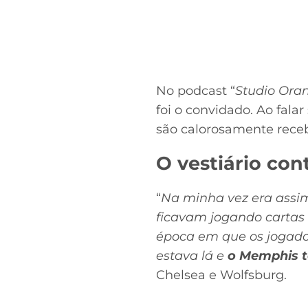
No podcast “
Studio Oran
foi o convidado. Ao fala
são calorosamente receb
O vestiário con
“
Na minha vez era assim
ficavam jogando cartas 
época em que os jogador
estava lá e
o Memphis 
Chelsea e Wolfsburg.