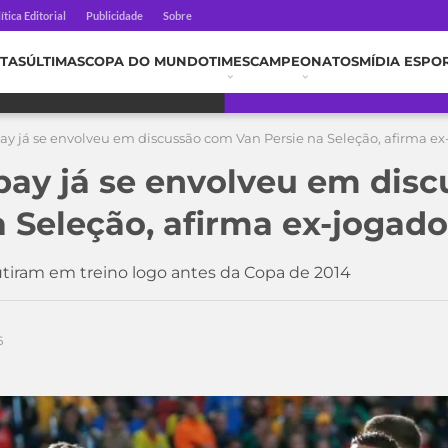
ítica Editorial
Publicidade
Sobre
TAS
ÚLTIMAS
COPA DO MUNDO
TIMES
CAMPEONATOS
MÍDIA ESPO
 já se envolveu em discussão com Van Persie na Seleção, afirma ex
ay já se envolveu em dis
a Seleção, afirma ex-jogado
tiram em treino logo antes da Copa de 2014
6