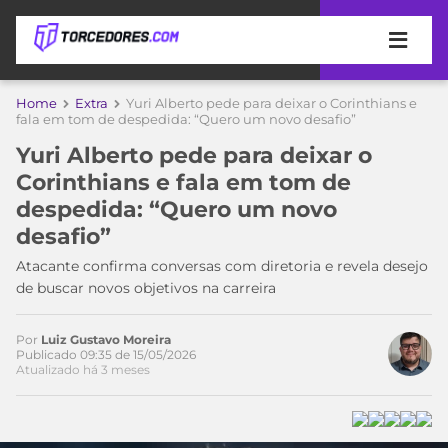
APOSTAS
Home
Extra
Yuri Alberto pede para deixar o Corinthians e
fala em tom de despedida: “Quero um novo desafio”
ÚLTIMAS
DICAS
Yuri Alberto pede para deixar o
DE
Corinthians e fala em tom de
APOSTA
COPA
despedida: “Quero um novo
DO
desafio”
MUNDO
MELHORES
SITES
Atacante confirma conversas com diretoria e revela desejo
DE
de buscar novos objetivos na carreira
TIMES
APOSTAS
2026
Por
Luiz Gustavo Moreira
CAMPEONATOS
MEU
Publicado 09:35 de 15/05/2026
TIME
Atualizado há 3 meses
CÓDIGO
MÍDIA
PROMOCIONAL
BRASILEIRÃO
ESPORTIVA
BETBOOM
PALMEIRAS
SÉRIE
A