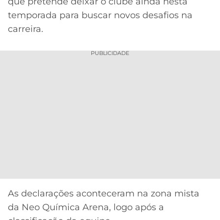
CASSINOS
que pretende deixar o clube ainda nesta
ONLINE
temporada para buscar novos desafios na
LALIGA
2026
GRÊMIO
carreira.
ATLÉTICO
PUBLICIDADE
MG
CRUZEIRO
As declarações aconteceram na zona mista
da Neo Química Arena, logo após a