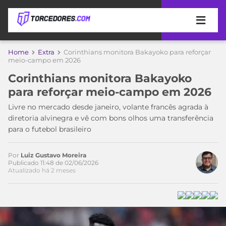
APOSTAS
Home
Extra
Corinthians monitora Bakayoko para reforçar
meio-campo em 2026
ÚLTIMAS
DICAS
Corinthians monitora Bakayoko
DE
para reforçar meio-campo em 2026
APOSTA
COPA
Livre no mercado desde janeiro, volante francês agrada à
DO
diretoria alvinegra e vê com bons olhos uma transferência
MUNDO
MELHORES
para o futebol brasileiro
SITES
DE
TIMES
APOSTAS
Por
Luiz Gustavo Moreira
Publicado 11:48 de 02/06/2026
2026
Atualizado há 2 meses
CAMPEONATOS
MEU
TIME
CÓDIGO
MÍDIA
PROMOCIONAL
BRASILEIRÃO
ESPORTIVA
BETBOOM
PALMEIRAS
SÉRIE
A