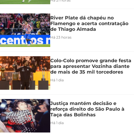
Há 21 horas
River Plate dá chapéu no
Flamengo e acerta contratação
de Thiago Almada
Há 23 horas
Colo-Colo promove grande festa
para apresentar Vozinha diante
de mais de 35 mil torcedores
Há 1 dia
Justiça mantém decisão e
reforça direito do São Paulo à
Taça das Bolinhas
Há 1 dia