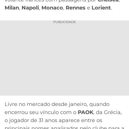
CASSINOS
ONLINE
Milan
,
Napoli
,
Monaco
,
Rennes
e
Lorient
.
LALIGA
2026
GRÊMIO
PUBLICIDADE
ATLÉTICO
MG
CRUZEIRO
Livre no mercado desde janeiro, quando
encerrou seu vínculo com o
PAOK
, da Grécia,
o jogador de 31 anos aparece entre os
principais nomes analisados pelo clube para a