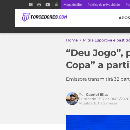
Mapa do Site
Política de privacidade
Pol
APOS
Home
Mídia Esportiva e bastid
“Deu Jogo”, 
Copa” a parti
Emissora transmitirá 32 pa
Por
Gabriel Elias
Publicado 13:17 de 01/06/2026
Atualizado há 2 meses