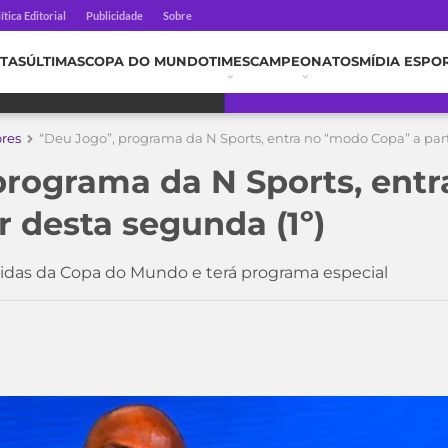
ítica Editorial
Publicidade
Sobre
TAS
ÚLTIMAS
COPA DO MUNDO
TIMES
CAMPEONATOS
MÍDIA ESPO
ores
“Deu Jogo”, programa da N Sports, entra no “modo Copa” a part
programa da N Sports, ent
r desta segunda (1º)
rtidas da Copa do Mundo e terá programa especial