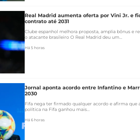
Real Madrid aumenta oferta por Vini Jr. e f
contrato até 2031
Clube espanhol melhora proposta, amplia bônus e re
o atacante brasileiro O Real Madrid deu um...
Há 5 horas
Jornal aponta acordo entre Infantino e Marr
2030
Fifa nega ter firmado qualquer acordo e afirma que 
política na Fifa ganhou mais...
Há 6 horas