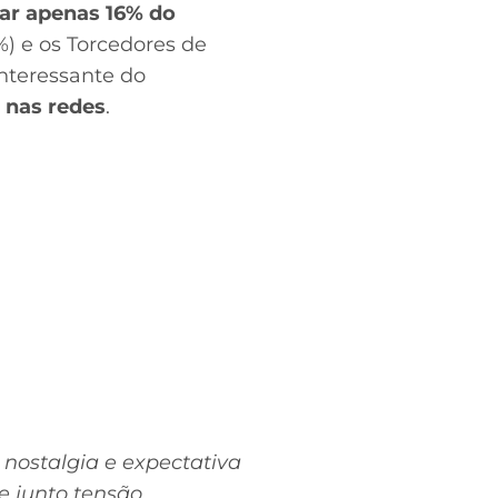
tar apenas 16% do
) e os Torcedores de
interessante do
 nas redes
.
 nostalgia e expectativa
e junto tensão,