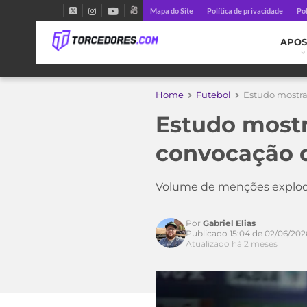
Mapa do Site
Política de privacidade
Pol
APOS
Home
Futebol
Estudo mostra 
Estudo mostr
convocação d
Volume de menções explodiu
Por
Gabriel Elias
Publicado 15:04 de 02/06/202
Atualizado há 2 meses