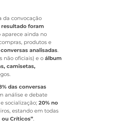
na da convocação
 resultado foram
o aparece ainda no
compras, produtos e
 conversas analisadas
.
 não oficiais) e o
álbum
s, camisetas,
gos.
8% das conversas
m análise e debate
 e socialização;
20% no
eiros, estando em todas
 ou Críticos”
.