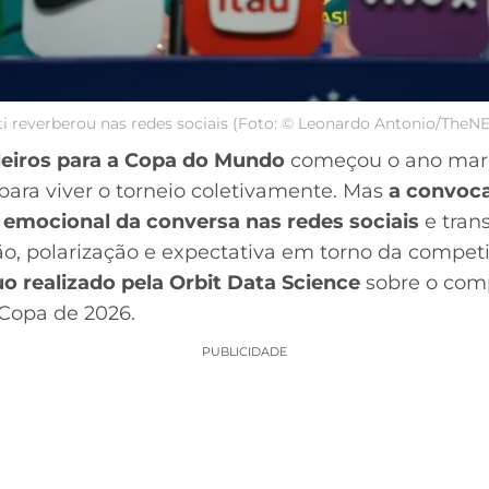
ti reverberou nas redes sociais (Foto: © Leonardo Antonio/The
leiros para a Copa do Mundo
começou o ano marc
para viver o torneio coletivamente. Mas
a convoca
o emocional da conversa nas redes sociais
e tran
são, polarização e expectativa em torno da compe
 realizado pela Orbit Data Science
sobre o comp
 Copa de 2026.
PUBLICIDADE