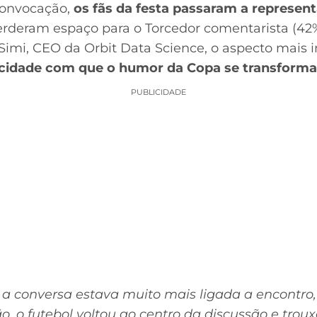
convocação,
os fãs da festa passaram a represen
erderam espaço para o Torcedor comentarista (42%
 Simi, CEO da Orbit Data Science, o aspecto mais 
ocidade com que o humor da Copa se transforma
PUBLICIDADE
 a conversa estava muito mais ligada a encontro,
, o futebol voltou ao centro da discussão e troux