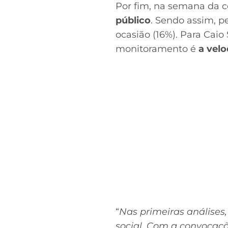
Por fim, na semana da 
público
. Sendo assim, p
ocasião (16%). Para Caio
monitoramento é
a vel
“
Nas primeiras análises,
social. Com a convocação