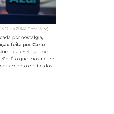
NEWS2 via ZUMA Press Wire)
ada por nostalgia,
ção feita por Carlo
sformou a Seleção no
tição. É o que mostra um
ortamento digital dos