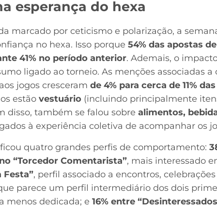
 na esperança do hexa
da marcado por ceticismo e polarização, a sema
nfiança no hexa. Isso porque
54% das apostas de
 ante 41% no período anterior
. Ademais, o impact
mo ligado ao torneio. As menções associadas a 
r aos jogos cresceram
de 4% para cerca de 11% das
dos estão
vestuário
(incluindo principalmente itens
ém disso, também se falou sobre
alimentos, bebida
igados à experiência coletiva de acompanhar os jo
ificou quatro grandes perfis de comportamento:
3
no “Torcedor Comentarista”
, mais interessado e
 Festa”
, perfil associado a encontros, celebrações
que parece um perfil intermediário dos dois prim
ra menos dedicada; e
16% entre “Desinteressados