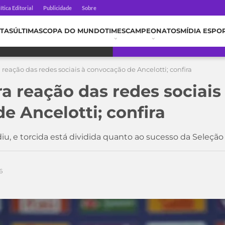
ítica Editorial
Publicidade
Sobre
TAS
ÚLTIMAS
COPA DO MUNDO
TIMES
CAMPEONATOS
MÍDIA ESPO
reação das redes sociais à convocação de Ancelotti; confira
a reação das redes sociais
e Ancelotti; confira
, e torcida está dividida quanto ao sucesso da Seleção
6