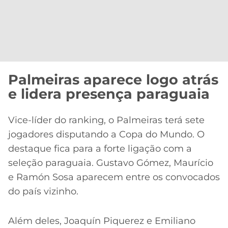
Palmeiras aparece logo atrás
e lidera presença paraguaia
Vice-líder do ranking, o Palmeiras terá sete
jogadores disputando a Copa do Mundo. O
destaque fica para a forte ligação com a
seleção paraguaia. Gustavo Gómez, Maurício
e Ramón Sosa aparecem entre os convocados
do país vizinho.
Além deles, Joaquín Piquerez e Emiliano