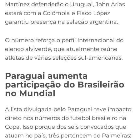
Martínez defenderão o Uruguai, John Arias
estará com a Colômbia e Flaco López
garantiu presença na seleção argentina.
O número reforça o perfil internacional do
elenco alviverde, que atualmente reúne
atletas de várias seleções sul-americanas.
Paraguai aumenta
participação do Brasileirão
no Mundial
A lista divulgada pelo Paraguai teve impacto
direto nos números do futebol brasileiro na
Copa. Isso porque dos seis convocados que
atuam no país, três pertencem ao Palmeiras: