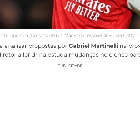
sa temporada (Crédito: Stuart MacFarlane/Arsenal FC via Getty 
a analisar propostas por
Gabriel Martinelli
na próx
a diretoria londrina estuda mudanças no elenco pa
PUBLICIDADE