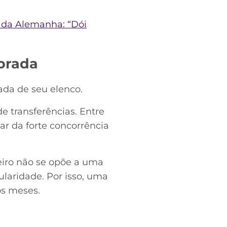
a da Alemanha: “Dói
orada
ada de seu elenco.
e transferências. Entre
ar da forte concorrência
eiro não se opõe a uma
ularidade. Por isso, uma
os meses.