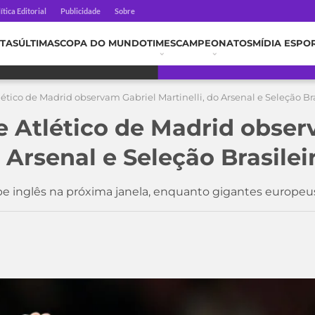
ítica Editorial
Publicidade
Sobre
TAS
ÚLTIMAS
COPA DO MUNDO
TIMES
CAMPEONATOS
MÍDIA ESPO
ético de Madrid observam Gabriel Martinelli, do Arsenal e Seleção Bra
e Atlético de Madrid obser
o Arsenal e Seleção Brasilei
be inglês na próxima janela, enquanto gigantes europe