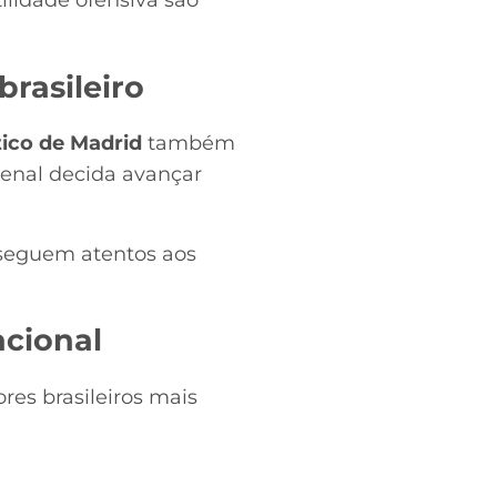
ilidade ofensiva são
rasileiro
tico de Madrid
também
enal decida avançar
e seguem atentos aos
acional
es brasileiros mais