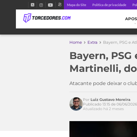
Mapa do Site
Política de privacidade
Pol
APOS
Home
Extra
Bayern, PSG e Atl
Bayern, PSG 
Martinelli, d
Atacante pode deixar o clu
Por
Luiz Gustavo Moreira
Publicado 13:15 de 06/06/2026
Atualizado há 2 meses