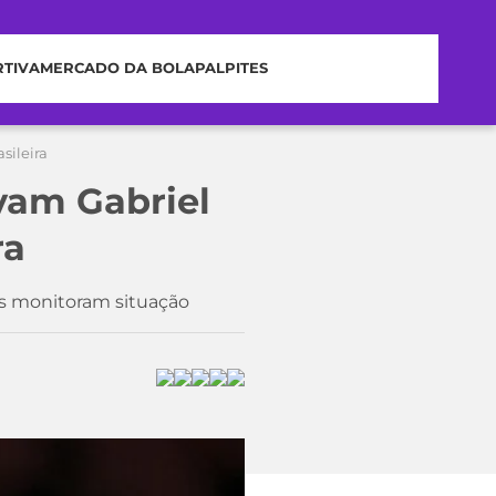
RTIVA
MERCADO DA BOLA
PALPITES
sileira
vam Gabriel
ra
us monitoram situação