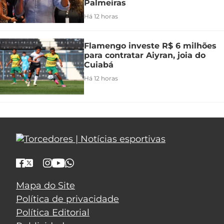
Palmeiras
Há 12 horas
Flamengo investe R$ 6 milhões
para contratar Aiyran, joia do
Cuiabá
Há 12 horas
Mapa do Site
Política de privacidade
Política Editorial