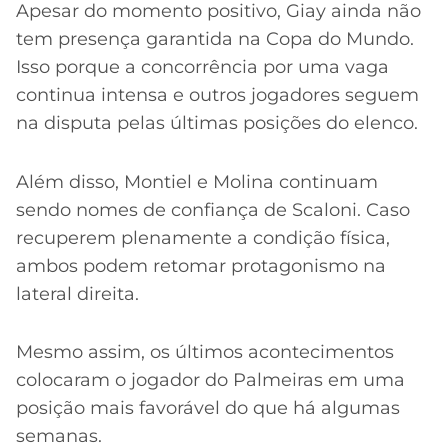
Apesar do momento positivo, Giay ainda não
tem presença garantida na Copa do Mundo.
Isso porque a concorrência por uma vaga
continua intensa e outros jogadores seguem
na disputa pelas últimas posições do elenco.
Além disso, Montiel e Molina continuam
sendo nomes de confiança de Scaloni. Caso
recuperem plenamente a condição física,
ambos podem retomar protagonismo na
lateral direita.
Mesmo assim, os últimos acontecimentos
colocaram o jogador do Palmeiras em uma
posição mais favorável do que há algumas
semanas.