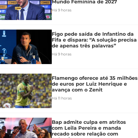
Mundo Feminina de 2027
Há 9 horas
Figo pede saída de Infantino da
Fifa e dispara: “A solução precisa
de apenas três palavras”
Há 9 horas
Flamengo oferece até 35 milhões
de euros por Luiz Henrique e
avança com o Zenit
Há 11 horas
Bap admite culpa em atritos
com Leila Pereira e manda
recado sobre relação com