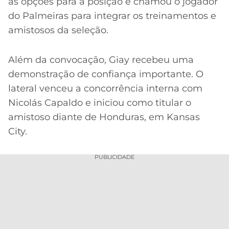
as opções para a posição e chamou o jogador
do Palmeiras para integrar os treinamentos e
amistosos da seleção.
Além da convocação, Giay recebeu uma
demonstração de confiança importante. O
lateral venceu a concorrência interna com
Nicolás Capaldo e iniciou como titular o
amistoso diante de Honduras, em Kansas
City.
PUBLICIDADE