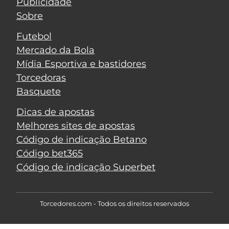
Publicidade
Sobre
Futebol
Mercado da Bola
Mídia Esportiva e bastidores
Torcedoras
Basquete
Dicas de apostas
Melhores sites de apostas
Código de indicação Betano
Código bet365
Código de indicação Superbet
Torcedores.com - Todos os direitos reservados