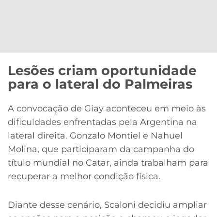
Lesões criam oportunidade
para o lateral do Palmeiras
A convocação de Giay aconteceu em meio às
dificuldades enfrentadas pela Argentina na
lateral direita. Gonzalo Montiel e Nahuel
Molina, que participaram da campanha do
título mundial no Catar, ainda trabalham para
recuperar a melhor condição física.
Diante desse cenário, Scaloni decidiu ampliar