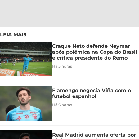
LEIA MAIS
Craque Neto defende Neymar
após polêmica na Copa do Brasil
e critica presidente do Remo
Há 5 horas
Flamengo negocia Viña com o
futebol espanhol
Há 6 horas
Real Madrid aumenta oferta por