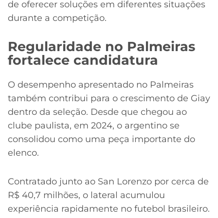
de oferecer soluções em diferentes situações
durante a competição.
Regularidade no Palmeiras
fortalece candidatura
O desempenho apresentado no Palmeiras
também contribui para o crescimento de Giay
dentro da seleção. Desde que chegou ao
clube paulista, em 2024, o argentino se
consolidou como uma peça importante do
elenco.
Contratado junto ao San Lorenzo por cerca de
R$ 40,7 milhões, o lateral acumulou
experiência rapidamente no futebol brasileiro.