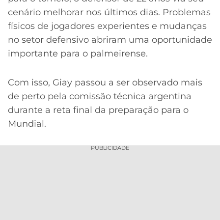
cenário melhorar nos últimos dias. Problemas
físicos de jogadores experientes e mudanças
no setor defensivo abriram uma oportunidade
importante para o palmeirense.
Com isso, Giay passou a ser observado mais
de perto pela comissão técnica argentina
durante a reta final da preparação para o
Mundial.
PUBLICIDADE