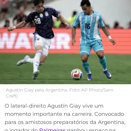
MERCADO
CÓDIGO
CORINTHIANS
DA
DE
LIBERTADORES
BOLA
INDICAÇÃO
SÃO
BET365
PAULO
COPA
PALPITES
DO
CÓDIGO
BRASIL
SANTOS
BETANO
PREMIER
FLAMENGO
MELHORES
LEAGUE
APPS
DE
FLUMINENSE
COPA
APOSTAS
SUL-
Agustín Giay pela Argentina. Foto: AP Photo/Sam
Craft)
BOTAFOGO
AMERICANA
CASSINOS
O lateral-direito Agustín Giay vive um
ONLINE
VASCO
LIGA
momento importante na carreira. Convocado
DOS
para os amistosos preparatórios da Argentina,
MELHORES
CAMPEÕES
INTERNACIONAL
o jogador do
Palmeiras
ganhou espaço na