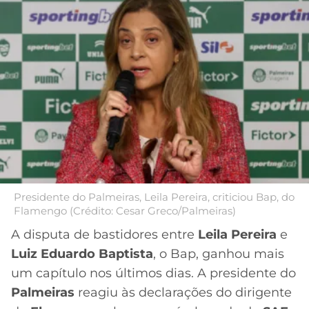
MERCADO
CÓDIGO
CORINTHIANS
DA
DE
LIBERTADORES
BOLA
INDICAÇÃO
SÃO
BET365
PAULO
COPA
PALPITES
DO
CÓDIGO
BRASIL
SANTOS
BETANO
PREMIER
FLAMENGO
MELHORES
LEAGUE
APPS
DE
FLUMINENSE
COPA
Presidente do Palmeiras, Leila Pereira, criticiou Bap, do
APOSTAS
Flamengo (Crédito: Cesar Greco/Palmeiras)
SUL-
BOTAFOGO
AMERICANA
A disputa de bastidores entre
Leila Pereira
e
CASSINOS
Luiz Eduardo Baptista
, o Bap, ganhou mais
ONLINE
VASCO
LIGA
um capítulo nos últimos dias. A presidente do
DOS
Palmeiras
reagiu às declarações do dirigente
MELHORES
CAMPEÕES
INTERNACIONAL