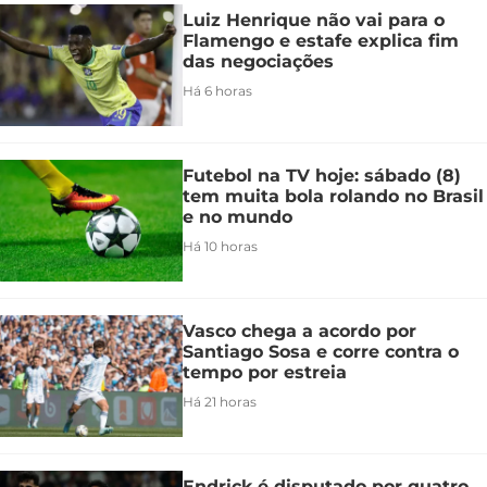
Luiz Henrique não vai para o
Flamengo e estafe explica fim
das negociações
Há 6 horas
Futebol na TV hoje: sábado (8)
tem muita bola rolando no Brasil
e no mundo
Há 10 horas
Vasco chega a acordo por
Santiago Sosa e corre contra o
tempo por estreia
Há 21 horas
Endrick é disputado por quatro