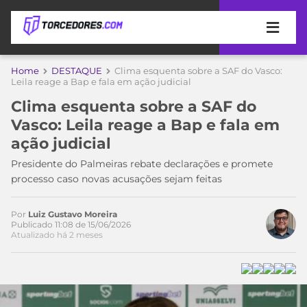
APOSTAS
Home
DESTAQUE
Clima esquenta sobre a SAF do Vasco:
Leila reage a Bap e fala em ação judicial
ÚLTIMAS
DICAS
Clima esquenta sobre a SAF do
DE
Vasco: Leila reage a Bap e fala em
APOSTA
COPA
ação judicial
DO
MUNDO
MELHORES
Presidente do Palmeiras rebate declarações e promete
SITES
processo caso novas acusações sejam feitas
DE
TIMES
APOSTAS
Por
Luiz Gustavo Moreira
2026
Publicado 11:08 de 15/06/2026
Atualizado há 2 meses
CAMPEONATOS
MEU
TIME
CÓDIGO
MÍDIA
PROMOCIONAL
BRASILEIRÃO
ESPORTIVA
BETBOOM
PALMEIRAS
SÉRIE
A