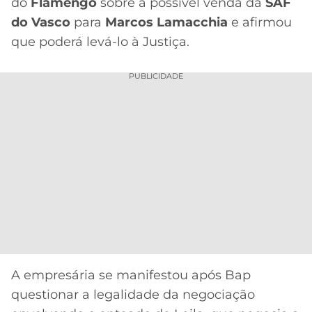
CASSINOS
do
Flamengo
sobre a possível venda da
SAF
ONLINE
do Vasco
para
Marcos Lamacchia
e afirmou
LALIGA
2026
GRÊMIO
que poderá levá-lo à Justiça.
ATLÉTICO
PUBLICIDADE
MG
CRUZEIRO
A empresária se manifestou após Bap
questionar a legalidade da negociação