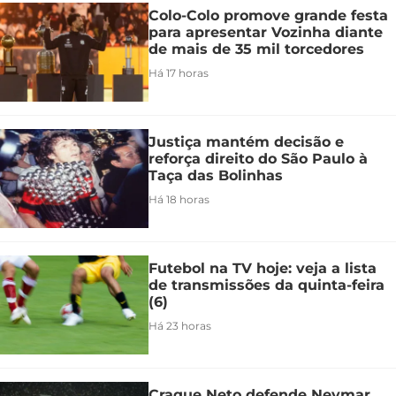
Colo-Colo promove grande festa
para apresentar Vozinha diante
de mais de 35 mil torcedores
Há 17 horas
Justiça mantém decisão e
reforça direito do São Paulo à
Taça das Bolinhas
Há 18 horas
Futebol na TV hoje: veja a lista
de transmissões da quinta-feira
(6)
Há 23 horas
Craque Neto defende Neymar