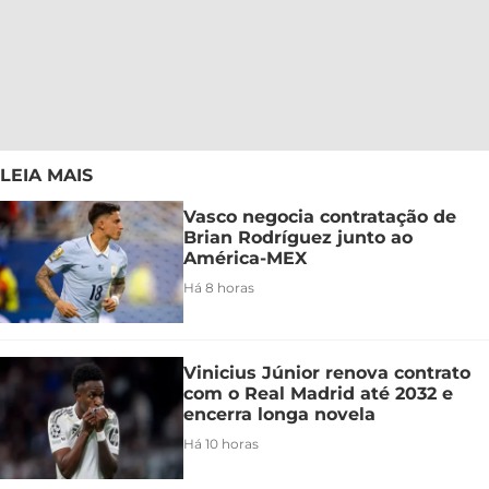
LEIA MAIS
Vasco negocia contratação de
Brian Rodríguez junto ao
América-MEX
Há 8 horas
Vinicius Júnior renova contrato
com o Real Madrid até 2032 e
encerra longa novela
Há 10 horas