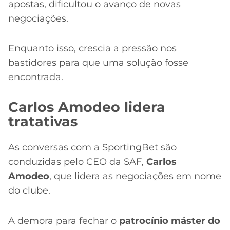
apostas, dificultou o avanço de novas
negociações.
Enquanto isso, crescia a pressão nos
bastidores para que uma solução fosse
encontrada.
Carlos Amodeo lidera
tratativas
As conversas com a SportingBet são
conduzidas pelo CEO da SAF,
Carlos
Amodeo
, que lidera as negociações em nome
do clube.
A demora para fechar o
patrocínio máster do