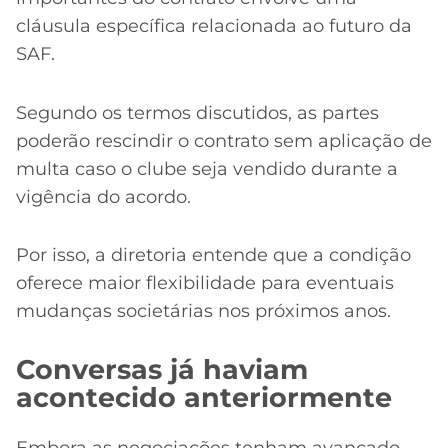
cláusula específica relacionada ao futuro da
SAF.
Segundo os termos discutidos, as partes
poderão rescindir o contrato sem aplicação de
multa caso o clube seja vendido durante a
vigência do acordo.
Por isso, a diretoria entende que a condição
oferece maior flexibilidade para eventuais
mudanças societárias nos próximos anos.
Conversas já haviam
acontecido anteriormente