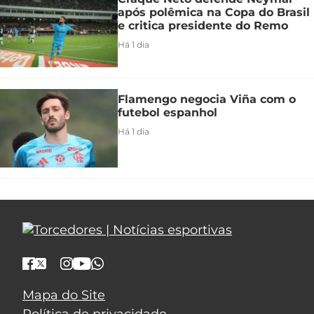
após polêmica na Copa do Brasil
e critica presidente do Remo
Há 1 dia
Flamengo negocia Viña com o
futebol espanhol
Há 1 dia
Mapa do Site
Política de privacidade