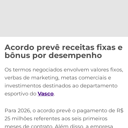
Acordo prevê receitas fixas e
bônus por desempenho
Os termos negociados envolvem valores fixos,
verbas de marketing, metas comerciais e
investimentos destinados ao departamento
esportivo do
Vasco
.
Para 2026, o acordo prevê o pagamento de R$
25 milhões referentes aos seis primeiros
meses de contrato. Além disso, a empresa