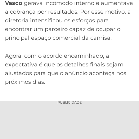
Vasco
gerava incômodo interno e aumentava
a cobrança por resultados. Por esse motivo, a
diretoria intensificou os esforços para
encontrar um parceiro capaz de ocupar o
principal espaço comercial da camisa.
Agora, com o acordo encaminhado, a
expectativa é que os detalhes finais sejam
ajustados para que o anúncio aconteça nos
próximos dias.
PUBLICIDADE