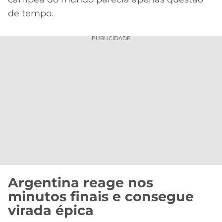
de tempo.
PUBLICIDADE
Argentina reage nos
minutos finais e consegue
virada épica