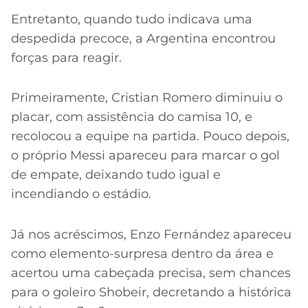
Entretanto, quando tudo indicava uma
despedida precoce, a Argentina encontrou
forças para reagir.
Primeiramente, Cristian Romero diminuiu o
placar, com assistência do camisa 10, e
recolocou a equipe na partida. Pouco depois,
o próprio Messi apareceu para marcar o gol
de empate, deixando tudo igual e
incendiando o estádio.
Já nos acréscimos, Enzo Fernández apareceu
como elemento-surpresa dentro da área e
acertou uma cabeçada precisa, sem chances
para o goleiro Shobeir, decretando a histórica