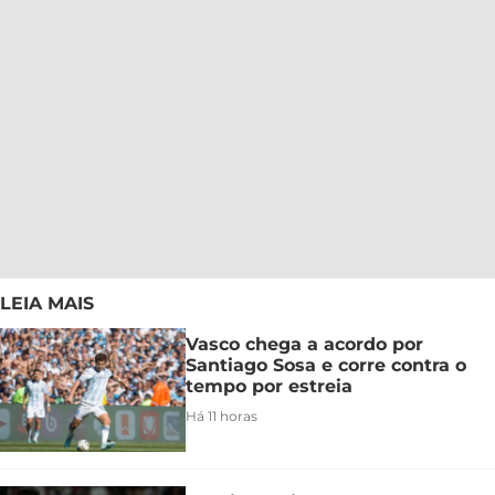
LEIA MAIS
Vasco chega a acordo por
Santiago Sosa e corre contra o
tempo por estreia
Há 11 horas