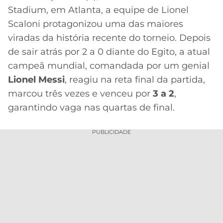
CASSINOS
Stadium, em Atlanta, a equipe de Lionel
ONLINE
LALIGA
2026
GRÊMIO
Scaloni protagonizou uma das maiores
viradas da história recente do torneio. Depois
ATLÉTICO
de sair atrás por 2 a 0 diante do Egito, a atual
MG
campeã mundial, comandada por um genial
Lionel Messi
, reagiu na reta final da partida,
CRUZEIRO
marcou três vezes e venceu por
3 a 2
,
garantindo vaga nas quartas de final.
PUBLICIDADE