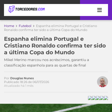
APOSTAS
Home
Futebol
Espanha elimina Portugal e Cristiano
Ronaldo confirma ter sido a última Copa do Mundo
ÚLTIMAS
DICAS
Espanha elimina Portugal e
DE
Cristiano Ronaldo confirma ter sido
APOSTA
COPA
a última Copa do Mundo
DO
MUNDO
MELHORES
Mikel Merino marcou nos acréscimos, garantiu a
SITES
classificação espanhola para as quartas de final
DE
TIMES
APOSTAS
Por
Douglas Nunes
2026
Publicado 18:26 de 06/07/2026
Atualizado há 1 mês
CAMPEONATOS
MEU
TIME
CÓDIGO
MÍDIA
PROMOCIONAL
BRASILEIRÃO
ESPORTIVA
BETBOOM
PALMEIRAS
SÉRIE
A