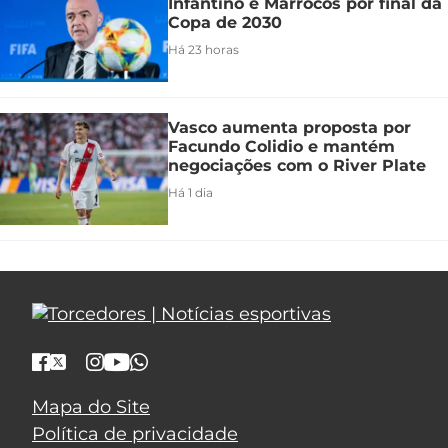
Infantino e Marrocos por final da
Copa de 2030
Há 23 horas
Vasco aumenta proposta por
Facundo Colidio e mantém
negociações com o River Plate
Há 1 dia
Mapa do Site
Política de privacidade