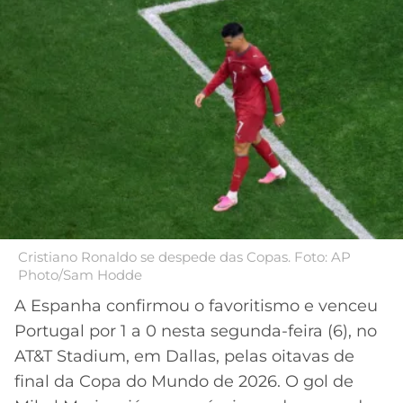
MERCADO
CÓDIGO
CORINTHIANS
DA
DE
LIBERTADORES
BOLA
INDICAÇÃO
SÃO
BET365
PAULO
COPA
PALPITES
DO
CÓDIGO
BRASIL
SANTOS
BETANO
PREMIER
FLAMENGO
MELHORES
LEAGUE
APPS
DE
FLUMINENSE
COPA
Cristiano Ronaldo se despede das Copas. Foto: AP
APOSTAS
Photo/Sam Hodde
SUL-
BOTAFOGO
AMERICANA
A Espanha confirmou o favoritismo e venceu
CASSINOS
Portugal por 1 a 0 nesta segunda-feira (6), no
ONLINE
VASCO
LIGA
AT&T Stadium, em Dallas, pelas oitavas de
DOS
final da Copa do Mundo de 2026. O gol de
MELHORES
CAMPEÕES
INTERNACIONAL