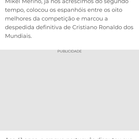
CASSINOS
Mikel Merino, já nos acréscimos do segundo
ONLINE
tempo, colocou os espanhóis entre os oito
LALIGA
2026
GRÊMIO
melhores da competição e marcou a
despedida definitiva de Cristiano Ronaldo dos
ATLÉTICO
Mundiais.
MG
PUBLICIDADE
CRUZEIRO