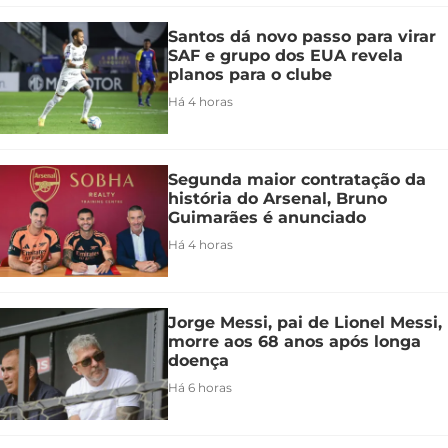
Santos dá novo passo para virar
SAF e grupo dos EUA revela
planos para o clube
Há 4 horas
Segunda maior contratação da
história do Arsenal, Bruno
Guimarães é anunciado
Há 4 horas
Jorge Messi, pai de Lionel Messi,
morre aos 68 anos após longa
doença
Há 6 horas