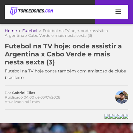
APOSTAS
Home
Futebol
Futebol na TV hoje: onde assistir a
Argentina x Cabo Verde e mais nesta sexta (3)
ÚLTIMAS
DICAS
Futebol na TV hoje: onde assistir a
DE
Argentina x Cabo Verde e mais
APOSTA
COPA
nesta sexta (3)
DO
MUNDO
MELHORES
Futebol na TV hoje conta também com amistoso de clube
SITES
brasileiro
DE
TIMES
APOSTAS
Por
Gabriel Elias
2026
Publicado 04:00 de 03/07/2026
Atualizado há 1 mês
CAMPEONATOS
MEU
TIME
CÓDIGO
MÍDIA
PROMOCIONAL
BRASILEIRÃO
ESPORTIVA
BETBOOM
PALMEIRAS
SÉRIE
A