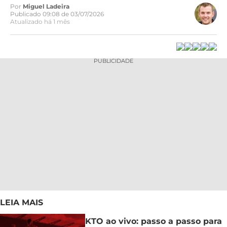
Por
Miguel Ladeira
Publicado 09:08 de 03/07/2026
Atualizado há 1 mês
PUBLICIDADE
LEIA MAIS
KTO ao vivo: passo a passo para