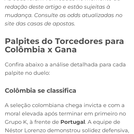
redação deste artigo e estão sujeitas à
mudança. Consulte as odds atualizadas no
site das casas de apostas.
Palpites do Torcedores para
Colômbia x Gana
Confira abaixo a análise detalhada para cada
palpite no duelo:
Colômbia se classifica
A seleção colombiana chega invicta e com a
moral elevada após terminar em primeiro no
Grupo K, à frente de
Portugal
. A equipe de
Néstor Lorenzo demonstrou solidez defensiva,