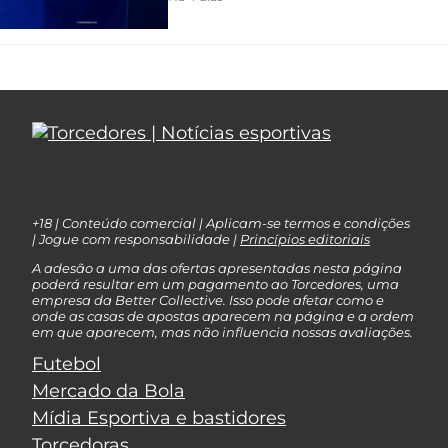
+18 | Conteúdo comercial | Aplicam-se termos e condições
| Jogue com responsabilidade |
Princípios editoriais
A adesão a uma das ofertas apresentadas nesta página
poderá resultar em um pagamento ao Torcedores, uma
empresa da Better Collective. Isso pode afetar como e
onde as casas de apostas aparecem na página e a ordem
em que aparecem, mas não influencia nossas avaliações.
Futebol
Mercado da Bola
Mídia Esportiva e bastidores
Torcedoras