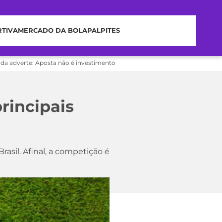
RTIVA
MERCADO DA BOLA
PALPITES
nda adverte: Aposta não é investimento
rincipais
sil. Afinal, a competição é