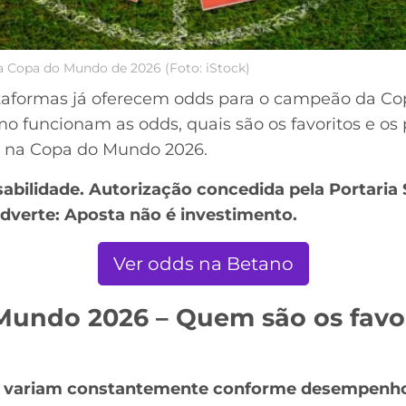
 a Copa do Mundo de 2026 (Foto: iStock)
lataformas já oferecem odds para o campeão da C
mo funcionam as odds, quais são os favoritos e os
s na Copa do Mundo 2026.
abilidade. Autorização concedida pela Portaria
adverte: Aposta não é investimento.
Ver odds na Betano
undo 2026 – Quem são os favor
o
variam constantemente conforme desempenho d