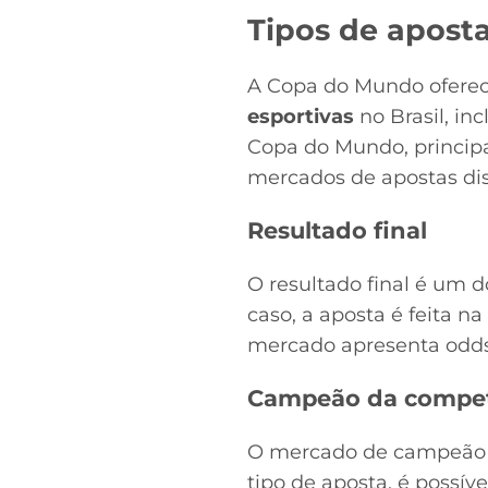
Tipos de apost
A Copa do Mundo ofere
esportivas
no Brasil, in
Copa do Mundo, principal
mercados de apostas di
Resultado final
O resultado final é um 
caso, a aposta é feita 
mercado apresenta odds 
Campeão da compet
O mercado de campeão é
tipo de aposta, é possíve