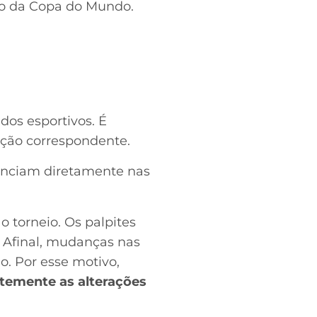
o da Copa do Mundo.
os esportivos. É
ação correspondente.
uenciam diretamente nas
 torneio. Os palpites
Afinal, mudanças nas
. Por esse motivo,
ntemente as alterações