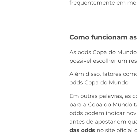
frequentemente em mer
Como funcionam as
As odds Copa do Mundo 
possivel escolher um re
Além disso, fatores com
odds Copa do Mundo.
Em outras palavras, as 
para a Copa do Mundo 
odds podem indicar nova
antes de apostar em qua
das odds
no site oficial