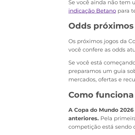
Se você ainda não tem 
indicação Betano
para t
Odds próximos
Os próximos jogos da C
você confere as odds atu
Se você está começando 
preparamos um guia so
mercados, ofertas e recu
Como funciona
A Copa do Mundo 2026 
anteriores.
Pela primeira
competição está sendo d