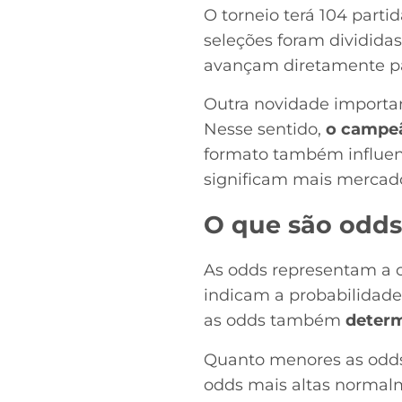
O torneio terá 104 parti
seleções foram dividida
avançam diretamente par
Outra novidade important
Nesse sentido,
o campeão
formato também influenc
significam mais mercado
O que são odd
As odds representam a c
indicam a probabilidade
as odds também
determ
Quanto menores as odds,
odds mais altas normalm