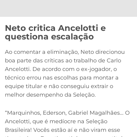
Neto critica Ancelotti e
questiona escalação
Ao comentar a eliminação, Neto direcionou
boa parte das críticas ao trabalho de Carlo
Ancelotti. De acordo com o ex-jogador, o
técnico errou nas escolhas para montar a
equipe titular e não conseguiu extrair o
melhor desempenho da Seleção.
“Marquinhos, Ederson, Gabriel Magalhães… O
Ancelotti, que é medíocre na Seleção
Brasileira! Vocês estão aí e não viram esse