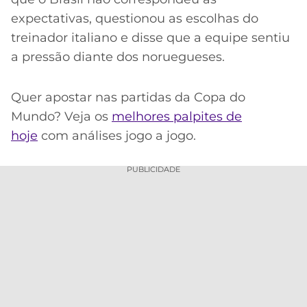
expectativas, questionou as escolhas do
treinador italiano e disse que a equipe sentiu
a pressão diante dos noruegueses.
Quer apostar nas partidas da Copa do
Mundo? Veja os
melhores palpites de
hoje
com análises jogo a jogo.
PUBLICIDADE