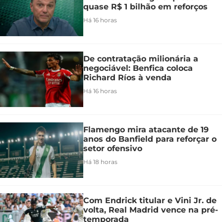
quase R$ 1 bilhão em reforços
Há 16 horas
De contratação milionária a
negociável: Benfica coloca
Richard Ríos à venda
Há 16 horas
Flamengo mira atacante de 19
anos do Banfield para reforçar o
setor ofensivo
Há 18 horas
Com Endrick titular e Vini Jr. de
volta, Real Madrid vence na pré-
temporada