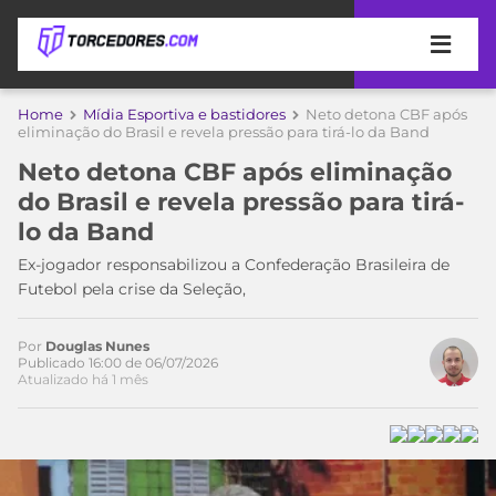
APOSTAS
Home
Mídia Esportiva e bastidores
Neto detona CBF após
eliminação do Brasil e revela pressão para tirá-lo da Band
ÚLTIMAS
DICAS
Neto detona CBF após eliminação
DE
do Brasil e revela pressão para tirá-
APOSTA
COPA
lo da Band
DO
MUNDO
MELHORES
Ex-jogador responsabilizou a Confederação Brasileira de
SITES
Futebol pela crise da Seleção,
DE
TIMES
APOSTAS
Por
Douglas Nunes
2026
Publicado 16:00 de 06/07/2026
Atualizado há 1 mês
CAMPEONATOS
MEU
TIME
CÓDIGO
MÍDIA
PROMOCIONAL
BRASILEIRÃO
ESPORTIVA
BETBOOM
PALMEIRAS
SÉRIE
A