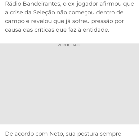
CASSINOS
Rádio Bandeirantes, o ex-jogador afirmou que
ONLINE
LALIGA
a crise da Seleção não começou dentro de
2026
GRÊMIO
campo e revelou que já sofreu pressão por
causa das críticas que faz à entidade.
ATLÉTICO
MG
PUBLICIDADE
CRUZEIRO
De acordo com Neto, sua postura sempre