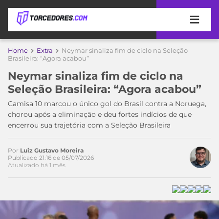
APOSTAS
Home
Extra
Neymar sinaliza fim de ciclo na Seleção
Brasileira: “Agora acabou”
ÚLTIMAS
DICAS
Neymar sinaliza fim de ciclo na
DE
Seleção Brasileira: “Agora acabou”
APOSTA
COPA
Camisa 10 marcou o único gol do Brasil contra a Noruega,
DO
chorou após a eliminação e deu fortes indícios de que
MUNDO
MELHORES
encerrou sua trajetória com a Seleção Brasileira
SITES
DE
TIMES
APOSTAS
Por
Luiz Gustavo Moreira
Publicado 21:16 de 05/07/2026
2026
Atualizado há 1 mês
CAMPEONATOS
MEU
TIME
CÓDIGO
MÍDIA
PROMOCIONAL
BRASILEIRÃO
ESPORTIVA
BETBOOM
PALMEIRAS
SÉRIE
A