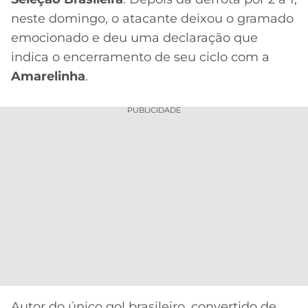
CASSINOS
ONLINE
neste domingo, o atacante deixou o gramado
LALIGA
2026
GRÊMIO
emocionado e deu uma declaração que
indica o encerramento de seu ciclo com a
ATLÉTICO
Amarelinha
.
MG
PUBLICIDADE
CRUZEIRO
Autor do único gol brasileiro, convertido de