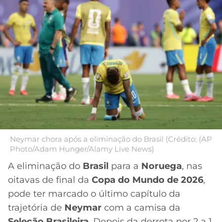
MERCADO
CÓDIGO
CORINTHIANS
DA
DE
LIBERTADORES
BOLA
INDICAÇÃO
SÃO
BET365
PAULO
COPA
PALPITES
DO
CÓDIGO
BRASIL
SANTOS
BETANO
PREMIER
FLAMENGO
MELHORES
LEAGUE
APPS
DE
FLUMINENSE
Neymar chora após a eliminação do Brasil (Crédito: (AP
COPA
APOSTAS
Photo/Adam Hunger/Alamy Live News)
SUL-
BOTAFOGO
AMERICANA
A eliminação do
Brasil
para a
Noruega
, nas
CASSINOS
oitavas de final da
Copa do Mundo de 2026
,
ONLINE
VASCO
LIGA
pode ter marcado o último capítulo da
DOS
trajetória de
Neymar
com a camisa da
MELHORES
CAMPEÕES
INTERNACIONAL
Seleção Brasileira
. Depois da derrota por 2 a 1,