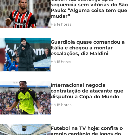
sequência sem vitórias do São
Paulo: “Alguma coisa tem que
mudar”
Há 14 horas
Guardiola quase comandou a
Itália e chegou a montar
escalações, diz Maldini
Há 16 horas
Internacional negocia
contratação de atacante que
disputou a Copa do Mundo
Há 18 horas
Futebol na TV hoje: confira o
amplo cardápio de jogos do