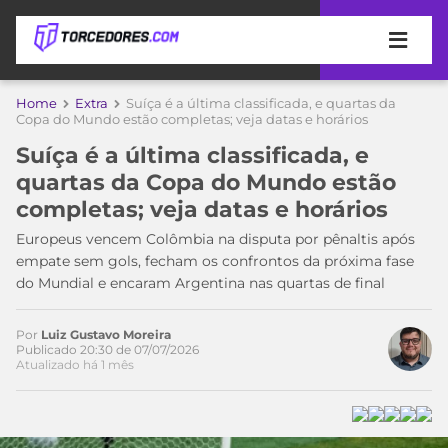
APOSTAS
Home
Extra
Suíça é a última classificada, e quartas da
Copa do Mundo estão completas; veja datas e horários
ÚLTIMAS
DICAS
Suíça é a última classificada, e
DE
quartas da Copa do Mundo estão
APOSTA
COPA
completas; veja datas e horários
DO
MUNDO
MELHORES
Europeus vencem Colômbia na disputa por pênaltis após
SITES
empate sem gols, fecham os confrontos da próxima fase
DE
do Mundial e encaram Argentina nas quartas de final
TIMES
APOSTAS
2026
Por
Luiz Gustavo Moreira
CAMPEONATOS
MEU
Publicado 20:30 de 07/07/2026
Atualizado há 1 mês
TIME
CÓDIGO
MÍDIA
PROMOCIONAL
BRASILEIRÃO
ESPORTIVA
BETBOOM
PALMEIRAS
SÉRIE
A