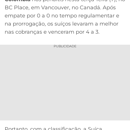
CASSINOS
ONLINE
BC Place, em Vancouver, no Canadá. Após
LALIGA
2026
GRÊMIO
empate por 0 a 0 no tempo regulamentar e
na prorrogação, os suíços levaram a melhor
ATLÉTICO
nas cobranças e venceram por 4 a 3.
MG
PUBLICIDADE
CRUZEIRO
Portanto, com a classificação, a Suíça