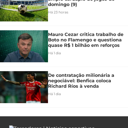
domingo (9)
Há 23 horas
Mauro Cezar critica trabalho de
Boto no Flamengo e questiona
quase R$ 1 bilhão em reforços
Há 1 dia
De contratação milionária a
negociável: Benfica coloca
Richard Ríos à venda
Há 1 dia