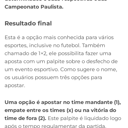
Campeonato Paulista.
Resultado final
Esta é a opção mais conhecida para vários
esportes, inclusive no futebol. Também
chamado de 1×2, ele possibilita fazer uma
aposta com um palpite sobre o desfecho de
um evento esportivo. Como sugere o nome,
os usuários possuem três opções para
apostar.
Uma opção é apostar no time mandante (1),
empate entre os times (x) ou na vitória do
time de fora (2).
Este palpite é liquidado logo
após o tempo regulamentar da partida,