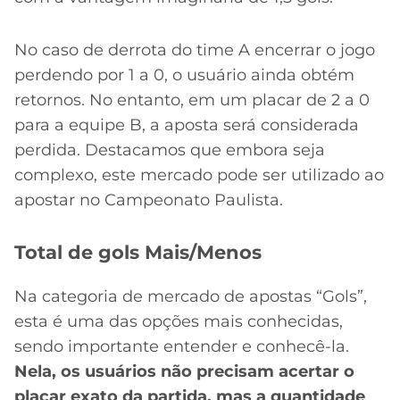
No caso de derrota do time A encerrar o jogo
perdendo por 1 a 0, o usuário ainda obtém
retornos. No entanto, em um placar de 2 a 0
para a equipe B, a aposta será considerada
perdida. Destacamos que embora seja
complexo, este mercado pode ser utilizado ao
apostar no Campeonato Paulista.
Total de gols Mais/Menos
Na categoria de mercado de apostas “Gols”,
esta é uma das opções mais conhecidas,
sendo importante entender e conhecê-la.
Nela, os usuários não precisam acertar o
placar exato da partida, mas a quantidade