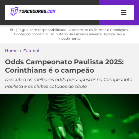
APOSTAS
18+ | Jogue com responsabilidade | Aplicam-se os Termos e Condições |
Conteúdo comercial | Ministério da Fazenda adverte: Aposta não é
investimento
ÚLTIMAS
DICAS
DE
Home
Futebol
APOSTA
COPA
Odds Campeonato Paulista 2025:
DO
Corinthians é o campeão
MUNDO
MELHORES
Descubra as melhores odds para apostar no Campeonato
SITES
Paulista e os clubes cotados ao título
DE
TIMES
APOSTAS
2026
CAMPEONATOS
MEU
TIME
CÓDIGO
MÍDIA
PROMOCIONAL
BRASILEIRÃO
ESPORTIVA
BETBOOM
PALMEIRAS
SÉRIE
A