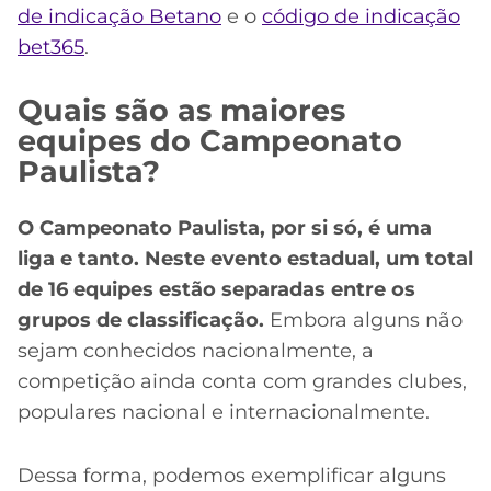
de indicação Betano
e o
código de indicação
bet365
.
Quais são as maiores
equipes do Campeonato
Paulista?
O Campeonato Paulista, por si só, é uma
liga e tanto. Neste evento estadual, um total
de 16 equipes estão separadas entre os
grupos de classificação.
Embora alguns não
sejam conhecidos nacionalmente, a
competição ainda conta com grandes clubes,
populares nacional e internacionalmente.
Dessa forma, podemos exemplificar alguns