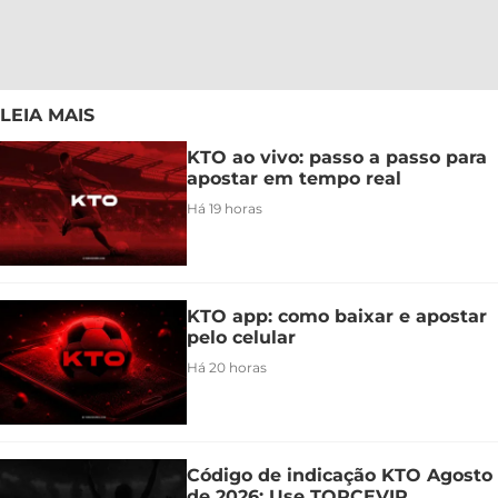
LEIA MAIS
KTO ao vivo: passo a passo para
apostar em tempo real
Há 19 horas
KTO app: como baixar e apostar
pelo celular
Há 20 horas
Código de indicação KTO Agosto
de 2026: Use TORCEVIP