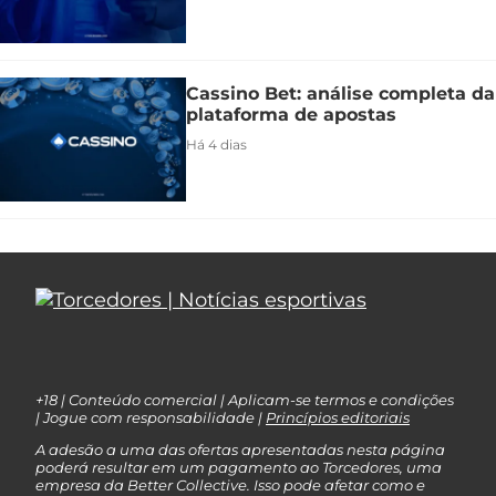
Cassino Bet: análise completa da
plataforma de apostas
Há 4 dias
+18 | Conteúdo comercial | Aplicam-se termos e condições
| Jogue com responsabilidade |
Princípios editoriais
A adesão a uma das ofertas apresentadas nesta página
poderá resultar em um pagamento ao Torcedores, uma
empresa da Better Collective. Isso pode afetar como e