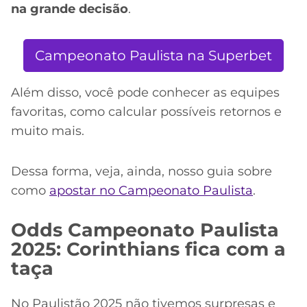
CASSINOS
na grande decisão
.
ONLINE
LALIGA
2026
GRÊMIO
Campeonato Paulista na Superbet
ATLÉTICO
MG
Além disso, você pode conhecer as equipes
favoritas, como calcular possíveis retornos e
CRUZEIRO
muito mais.
Dessa forma, veja, ainda, nosso guia sobre
como
apostar no Campeonato Paulista
.
Odds Campeonato Paulista
2025: Corinthians fica com a
taça
No Paulistão 2025 não tivemos surpresas e