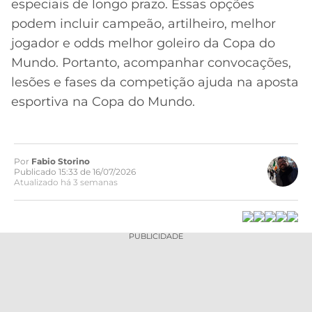
especiais de longo prazo. Essas opções
podem incluir campeão, artilheiro, melhor
jogador e odds melhor goleiro da Copa do
Mundo. Portanto, acompanhar convocações,
lesões e fases da competição ajuda na aposta
esportiva na Copa do Mundo.
Por
Fabio Storino
Publicado 15:33 de 16/07/2026
Atualizado há 3 semanas
PUBLICIDADE