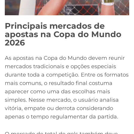
Principais mercados de
apostas na Copa do Mundo
2026
As apostas na Copa do Mundo devem reunir
mercados tradicionais e opções especiais
durante toda a competição. Entre os formatos
mais comuns, o resultado final costuma
aparecer como uma das escolhas mais
simples. Nesse mercado, o usuário analisa
vitória, empate ou derrota considerando
apenas o tempo regulamentar da partida.