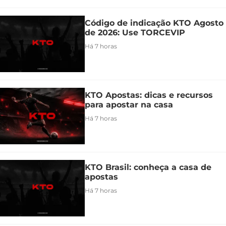
Código de indicação KTO Agosto
de 2026: Use TORCEVIP
Há 7 horas
KTO Apostas: dicas e recursos
para apostar na casa
Há 7 horas
KTO Brasil: conheça a casa de
apostas
Há 7 horas