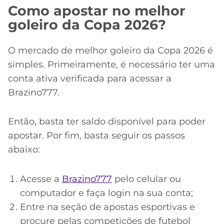
Como apostar no melhor
goleiro da Copa 2026?
O mercado de melhor goleiro da Copa 2026 é
simples. Primeiramente, é necessário ter uma
conta ativa verificada para acessar a
Brazino777.
Então, basta ter saldo disponível para poder
apostar. Por fim, basta seguir os passos
abaixo:
Acesse a
Brazino777
pelo celular ou
computador e faça login na sua conta;
Entre na seção de apostas esportivas e
procure pelas competições de futebol