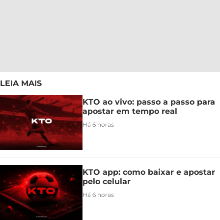
LEIA MAIS
KTO ao vivo: passo a passo para
apostar em tempo real
Há 6 horas
KTO app: como baixar e apostar
pelo celular
Há 6 horas