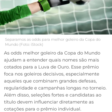
MERCADO
CÓDIGO
CORINTHIANS
DA
DE
LIBERTADORES
BOLA
INDICAÇÃO
SÃO
BET365
PAULO
COPA
PALPITES
DO
CÓDIGO
BRASIL
Separamos as odds para melhor goleiro da Copa do
SANTOS
BETANO
Mundo (Foto: iStock)
PREMIER
As odds melhor goleiro da Copa do Mundo
FLAMENGO
MELHORES
LEAGUE
ajudam a entender quais nomes são mais
APPS
cotados para a Luva de Ouro. Esse prêmio
DE
FLUMINENSE
COPA
foca nos goleiros decisivos, especialmente
APOSTAS
SUL-
aqueles que combinam grandes defesas,
BOTAFOGO
AMERICANA
CASSINOS
regularidade e campanhas longas no torneio.
ONLINE
Além disso, seleções fortes e candidatas ao
VASCO
LIGA
DOS
título devem influenciar diretamente as
MELHORES
CAMPEÕES
cotações para o prêmio individual.
INTERNACIONAL