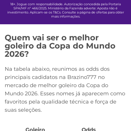
18+. Jogue com responsabilidade. Autorização concedida pela Portaria
SPA/MF nº 466/2025. Ministério da Fazenda adverte: Aposta não é
investimento. Aplicam-se os T&Cs. Consulte a página de ofertas para obter
mais informações.
Quem vai ser o melhor
goleiro da Copa do Mundo
2026?
Na tabela abaixo, reunimos as odds dos
principais cadidatos na Brazino777 no
mercado de melhor goleiro da Copa do
Mundo 2026. Esses nomes já aparecem como
favoritos pela qualidade técnica e força de
suas seleções.
Goleiro
Odds