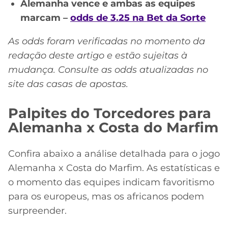
Alemanha vence e ambas as equipes
marcam –
odds de 3.25 na Bet da Sorte
As odds foram verificadas no momento da
redação deste artigo e estão sujeitas à
mudança. Consulte as odds atualizadas no
site das casas de apostas.
Palpites do Torcedores para
Alemanha x Costa do Marfim
Confira abaixo a análise detalhada para o jogo
Alemanha x Costa do Marfim. As estatísticas e
o momento das equipes indicam favoritismo
para os europeus, mas os africanos podem
surpreender.