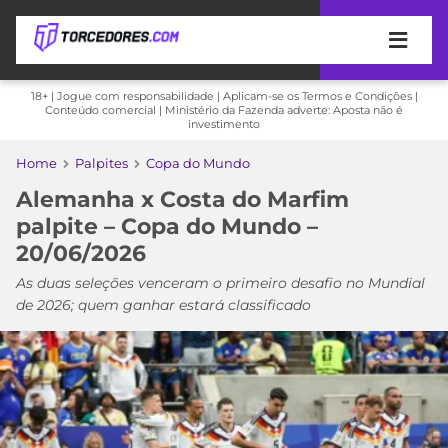
APOSTAS
18+ | Jogue com responsabilidade | Aplicam-se os Termos e Condições |
Conteúdo comercial | Ministério da Fazenda adverte: Aposta não é
investimento
ÚLTIMAS
DICAS
DE
Home
Palpites
Copa do Mundo
APOSTA
COPA
Alemanha x Costa do Marfim
DO
palpite – Copa do Mundo –
MUNDO
MELHORES
20/06/2026
SITES
DE
As duas seleções venceram o primeiro desafio no Mundial
TIMES
APOSTAS
de 2026; quem ganhar estará classificado
2026
CAMPEONATOS
MEU
TIME
CÓDIGO
MÍDIA
PROMOCIONAL
BRASILEIRÃO
ESPORTIVA
BETBOOM
PALMEIRAS
SÉRIE
A