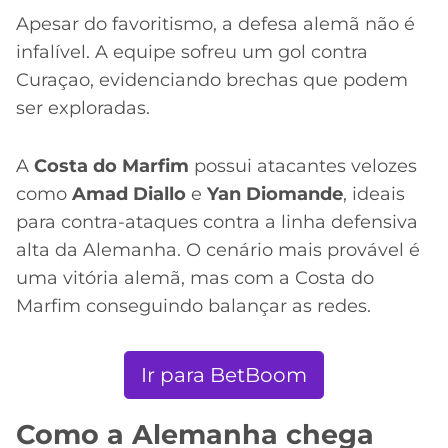
Apesar do favoritismo, a defesa alemã não é
infalível. A equipe sofreu um gol contra
Curaçao, evidenciando brechas que podem
ser exploradas.
A
Costa do Marfim
possui atacantes velozes
como
Amad Diallo
e
Yan Diomande
, ideais
para contra-ataques contra a linha defensiva
alta da Alemanha. O cenário mais provável é
uma vitória alemã, mas com a Costa do
Marfim conseguindo balançar as redes.
Ir para BetBoom
Como a Alemanha chega