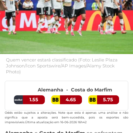
MERCADO
CÓDIGO
CORINTHIANS
DA
DE
LIBERTADORES
BOLA
INDICAÇÃO
SÃO
BET365
PAULO
COPA
PALPITES
DO
CÓDIGO
BRASIL
SANTOS
BETANO
Quem vencer estará classificado (Foto: Leslie Plaza
PREMIER
FLAMENGO
Johnson/Icon Sportswire/AP Images/Alamy Stock
MELHORES
LEAGUE
Photo)
APPS
DE
FLUMINENSE
COPA
APOSTAS
Alemanha
Costa do Marfim
SUL-
BOTAFOGO
AMERICANA
1.55
4.65
5.75
CASSINOS
ONLINE
Odds estão sujeitos a alterações. Note que esta é apenas uma análise e não
VASCO
LIGA
significa que a aposta será bem-sucedida, pois os esportes são
DOS
imprevisíveis.Última atualização em
16-06-2026 16h42
MELHORES
CAMPEÕES
INTERNACIONAL