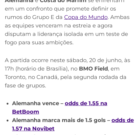
Alemanha
e
Costa do Marfim
se enfrentam
CASSINOS
ONLINE
em um confronto que promete definir os
LALIGA
2026
GRÊMIO
rumos do Grupo E da
Copa do Mundo
. Ambas
as equipes venceram na estreia e agora
ATLÉTICO
disputam a liderança isolada em um teste de
MG
fogo para suas ambições.
CRUZEIRO
A partida ocorre neste sábado, 20 de junho, às
17h (horário de Brasília), no
BMO Field
, em
Toronto, no Canadá, pela segunda rodada da
fase de grupos.
Alemanha vence –
odds de 1.55 na
BetBoom
Alemanha marca mais de 1.5 gols –
odds de
1.57 na Novibet