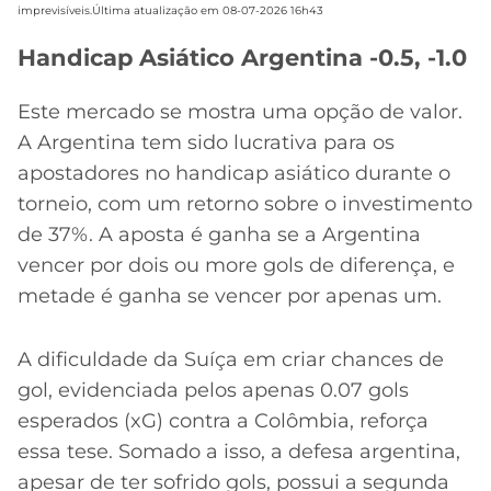
imprevisíveis.Última atualização em
08-07-2026 16h43
Handicap Asiático Argentina -0.5, -1.0
Este mercado se mostra uma opção de valor.
A Argentina tem sido lucrativa para os
apostadores no handicap asiático durante o
torneio, com um retorno sobre o investimento
de 37%. A aposta é ganha se a Argentina
vencer por dois ou more gols de diferença, e
metade é ganha se vencer por apenas um.
A dificuldade da Suíça em criar chances de
gol, evidenciada pelos apenas 0.07 gols
esperados (xG) contra a Colômbia, reforça
essa tese. Somado a isso, a defesa argentina,
apesar de ter sofrido gols, possui a segunda