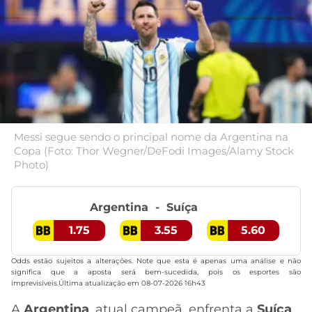
MERCADO
CÓDIGO
CORINTHIANS
DA
DE
LIBERTADORES
BOLA
INDICAÇÃO
SÃO
BET365
PAULO
COPA
PALPITES
DO
CÓDIGO
BRASIL
SANTOS
BETANO
Messi segue sendo o principal nome da Argentina na
PREMIER
Copa (Foto: Thor Wegner/DeFodi Images/Alamy Stock
FLAMENGO
MELHORES
LEAGUE
Photo)
APPS
DE
FLUMINENSE
COPA
APOSTAS
Argentina
Suíça
SUL-
BOTAFOGO
AMERICANA
1.75
3.55
5.60
CASSINOS
ONLINE
Odds estão sujeitos a alterações. Note que esta é apenas uma análise e não
VASCO
LIGA
significa que a aposta será bem-sucedida, pois os esportes são
DOS
imprevisíveis.Última atualização em
08-07-2026 16h43
MELHORES
CAMPEÕES
INTERNACIONAL
A
Argentina
, atual campeã, enfrenta a
Suíça