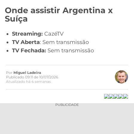
Onde assistir Argentina x
Suíça
Streaming:
CazéTV
TV Aberta
: Sem transmissão
TV Fechada:
Sem transmissão
Por
Miguel Ladeira
Publicado 09:11 de 10/07/2026
Atualizado há 4 semanas
PUBLICIDADE