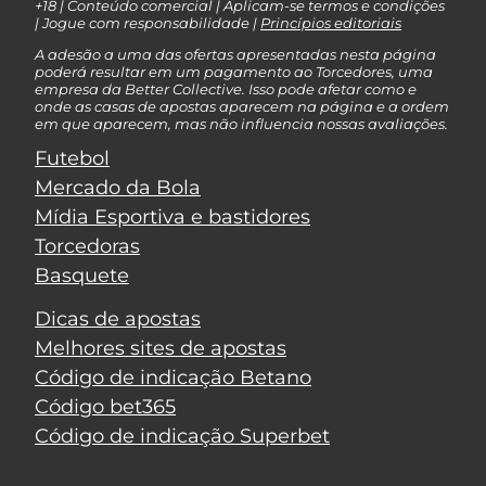
+18 | Conteúdo comercial | Aplicam-se termos e condições
| Jogue com responsabilidade |
Princípios editoriais
A adesão a uma das ofertas apresentadas nesta página
poderá resultar em um pagamento ao Torcedores, uma
empresa da Better Collective. Isso pode afetar como e
onde as casas de apostas aparecem na página e a ordem
em que aparecem, mas não influencia nossas avaliações.
Futebol
Mercado da Bola
Mídia Esportiva e bastidores
Torcedoras
Basquete
Dicas de apostas
Melhores sites de apostas
Código de indicação Betano
Código bet365
Código de indicação Superbet