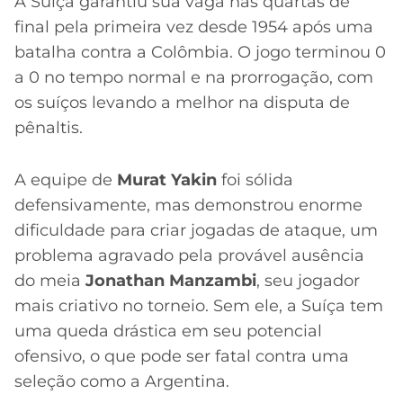
A Suíça garantiu sua vaga nas quartas de
final pela primeira vez desde 1954 após uma
batalha contra a Colômbia. O jogo terminou 0
a 0 no tempo normal e na prorrogação, com
os suíços levando a melhor na disputa de
pênaltis.
A equipe de
Murat Yakin
foi sólida
defensivamente, mas demonstrou enorme
dificuldade para criar jogadas de ataque, um
problema agravado pela provável ausência
do meia
Jonathan Manzambi
, seu jogador
mais criativo no torneio. Sem ele, a Suíça tem
uma queda drástica em seu potencial
ofensivo, o que pode ser fatal contra uma
seleção como a Argentina.