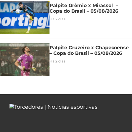
Palpite Grêmio x Mirassol –
Copa do Brasil – 05/08/2026
Há 2 dias
Palpite Cruzeiro x Chapecoense
– Copa do Brasil – 05/08/2026
Há 2 dias