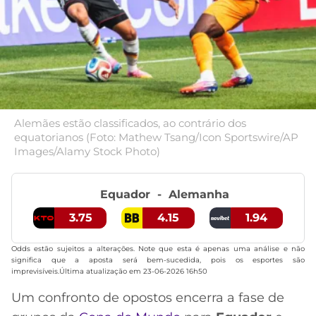
MERCADO
CÓDIGO
CORINTHIANS
DA
DE
LIBERTADORES
BOLA
INDICAÇÃO
SÃO
BET365
PAULO
COPA
PALPITES
DO
CÓDIGO
BRASIL
SANTOS
BETANO
Alemães estão classificados, ao contrário dos
equatorianos (Foto: Mathew Tsang/Icon Sportswire/AP
PREMIER
Images/Alamy Stock Photo)
FLAMENGO
MELHORES
LEAGUE
APPS
DE
FLUMINENSE
Equador
Alemanha
COPA
APOSTAS
SUL-
3.75
4.15
1.94
BOTAFOGO
AMERICANA
CASSINOS
Odds estão sujeitos a alterações. Note que esta é apenas uma análise e não
significa que a aposta será bem-sucedida, pois os esportes são
ONLINE
VASCO
LIGA
imprevisíveis.Última atualização em
23-06-2026 16h50
DOS
Um confronto de opostos encerra a fase de
MELHORES
CAMPEÕES
INTERNACIONAL