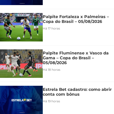
Palpite Fortaleza x Palmeiras –
Copa do Brasil – 05/08/2026
Há 17 horas
Palpite Fluminense x Vasco da
Gama – Copa do Brasil –
05/08/2026
Há 18 horas
Estrela Bet cadastro: como abrir
conta com bônus
Há 19 horas