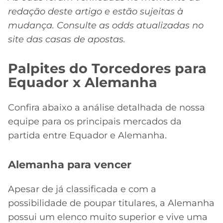
redação deste artigo e estão sujeitas à
mudança. Consulte as odds atualizadas no
site das casas de apostas.
Palpites do Torcedores para
Equador x Alemanha
Confira abaixo a análise detalhada de nossa
equipe para os principais mercados da
partida entre Equador e Alemanha.
Alemanha para vencer
Apesar de já classificada e com a
possibilidade de poupar titulares, a Alemanha
possui um elenco muito superior e vive uma