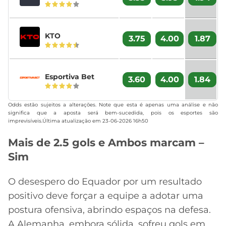
KTO
3.75
4.00
1.87
Esportiva Bet
3.60
4.00
1.84
Odds estão sujeitos a alterações. Note que esta é apenas uma análise e não
significa que a aposta será bem-sucedida, pois os esportes são
imprevisíveis.Última atualização em
23-06-2026 16h50
Mais de 2.5 gols e Ambos marcam –
Sim
O desespero do Equador por um resultado
positivo deve forçar a equipe a adotar uma
postura ofensiva, abrindo espaços na defesa.
A Alemanha, embora sólida, sofreu gols em