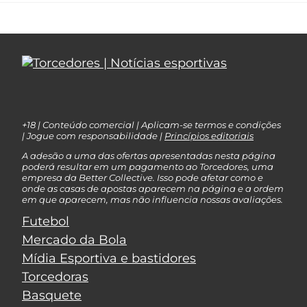
+18 | Conteúdo comercial | Aplicam-se termos e condições
| Jogue com responsabilidade |
Princípios editoriais
A adesão a uma das ofertas apresentadas nesta página
poderá resultar em um pagamento ao Torcedores, uma
empresa da Better Collective. Isso pode afetar como e
onde as casas de apostas aparecem na página e a ordem
em que aparecem, mas não influencia nossas avaliações.
Futebol
Mercado da Bola
Mídia Esportiva e bastidores
Torcedoras
Basquete