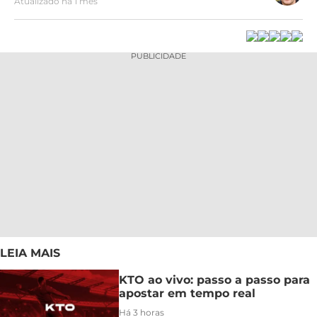
Atualizado há 1 mês
PUBLICIDADE
LEIA MAIS
KTO ao vivo: passo a passo para
apostar em tempo real
Há 3 horas