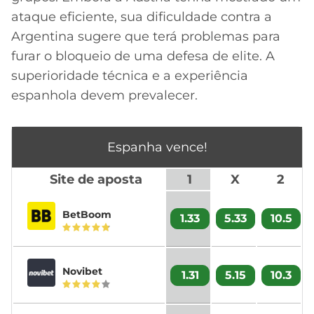
ataque eficiente, sua dificuldade contra a
Argentina sugere que terá problemas para
furar o bloqueio de uma defesa de elite. A
superioridade técnica e a experiência
espanhola devem prevalecer.
Espanha vence!
Site de aposta
1
X
2
BetBoom
1.33
5.33
10.5
Novibet
1.31
5.15
10.3