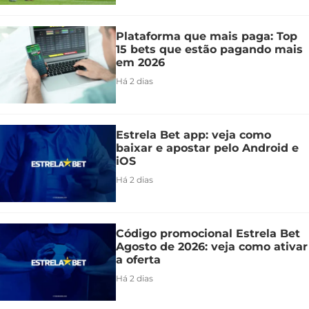
Plataforma que mais paga: Top
15 bets que estão pagando mais
em 2026
Há 2 dias
Estrela Bet app: veja como
baixar e apostar pelo Android e
iOS
Há 2 dias
Código promocional Estrela Bet
Agosto de 2026: veja como ativar
a oferta
Há 2 dias