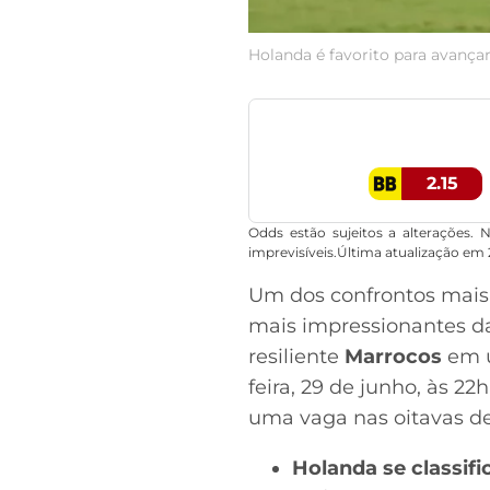
Holanda é favorito para avança
2.15
Odds estão sujeitos a alterações. 
imprevisíveis.Última atualização em
Um dos confrontos mais 
mais impressionantes da
resiliente
Marrocos
em u
feira, 29 de junho, às 2
uma vaga nas oitavas de
Holanda se classifi