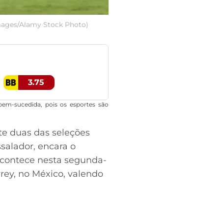
Images/Alamy Stock Photo)
3.75
 bem-sucedida, pois os esportes são
te duas das seleções
salador, encara o
acontece nesta segunda-
rrey, no México, valendo