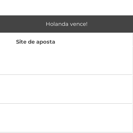
Holanda vence!
Site de aposta