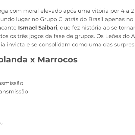
 com moral elevado após uma vitória por 4 a 2 s
undo lugar no Grupo C, atrás do Brasil apenas no s
acante
Ismael Saibari
, que fez história ao se torn
dos os três jogos da fase de grupos. Os Leões do 
a invicta e se consolidam como uma das surpresa
Holanda x Marrocos
nsmissão
ansmissão
26