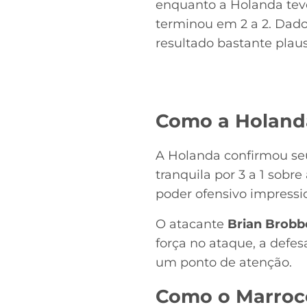
enquanto a Holanda teve
terminou em 2 a 2. Dado
resultado bastante plaus
Como a Holanda
A Holanda confirmou seu
tranquila por 3 a 1 sobr
poder ofensivo impressi
O atacante
Brian Brobb
força no ataque, a defe
um ponto de atenção.
Como o Marroco