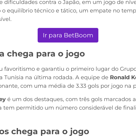
 dificuldades contra o Japão, em um jogo de nív
 o equilíbrio técnico e tático, um empate no te
ível.
Ir para BetBoom
 chega para o jogo
 favoritismo e garantiu o primeiro lugar do Grup
e a Tunísia na última rodada. A equipe de
Ronald 
onante, com uma média de 3.33 gols por jogo na p
ey
é um dos destaques, com três gols marcados a
sa tem permitido um número considerável de final
s chega para o jogo