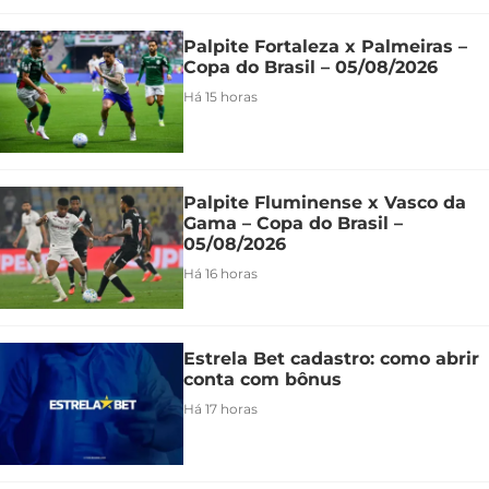
Palpite Fortaleza x Palmeiras –
Copa do Brasil – 05/08/2026
Há 15 horas
Palpite Fluminense x Vasco da
Gama – Copa do Brasil –
05/08/2026
Há 16 horas
Estrela Bet cadastro: como abrir
conta com bônus
Há 17 horas