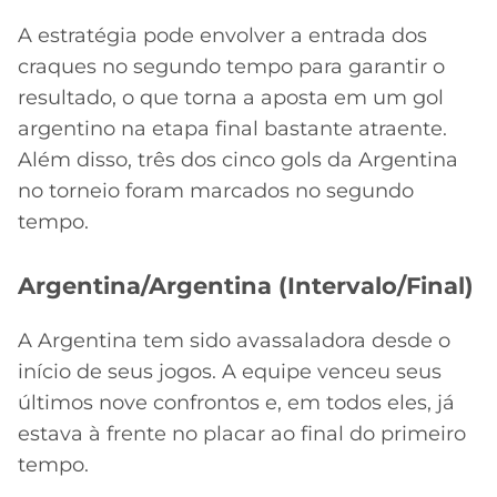
A estratégia pode envolver a entrada dos
craques no segundo tempo para garantir o
resultado, o que torna a aposta em um gol
argentino na etapa final bastante atraente.
Além disso, três dos cinco gols da Argentina
no torneio foram marcados no segundo
tempo.
Argentina/Argentina (Intervalo/Final)
A Argentina tem sido avassaladora desde o
início de seus jogos. A equipe venceu seus
últimos nove confrontos e, em todos eles, já
estava à frente no placar ao final do primeiro
tempo.