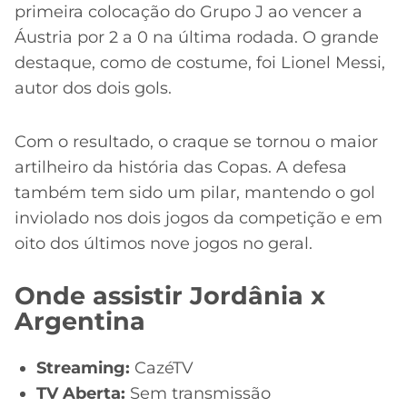
primeira colocação do Grupo J ao vencer a
Áustria por 2 a 0 na última rodada. O grande
destaque, como de costume, foi Lionel Messi,
autor dos dois gols.
Com o resultado, o craque se tornou o maior
artilheiro da história das Copas. A defesa
também tem sido um pilar, mantendo o gol
inviolado nos dois jogos da competição e em
oito dos últimos nove jogos no geral.
Onde assistir Jordânia x
Argentina
Streaming:
CazéTV
TV Aberta:
Sem transmissão