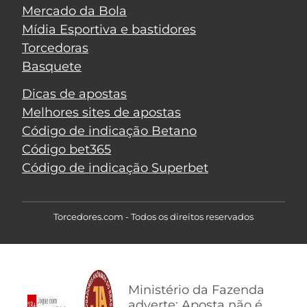
Mercado da Bola
Mídia Esportiva e bastidores
Torcedoras
Basquete
Dicas de apostas
Melhores sites de apostas
Código de indicação Betano
Código bet365
Código de indicação Superbet
Torcedores.com - Todos os direitos reservados
Ministério da Fazenda
adverte: Aposta não é