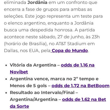
CASSINOS
eliminada
Jordânia
em um confronto que
ONLINE
LALIGA
encerra a fase de grupos para ambas as
2026
GRÊMIO
seleções. Este jogo representa um teste para
o elenco argentino, enquanto a Jordânia
ATLÉTICO
busca uma despedida honrosa. A partida
MG
acontece neste sábado, 27 de junho, às 23h
CRUZEIRO
(horário de Brasília), no AT&T Stadium em
Dallas, nos EUA, pela
Copa do Mundo
.
Vitória da Argentina –
odds de 1.16 na
Novibet
Argentina vence, marca no 2º tempo e
Menos de 5 gols –
odds de 1.72 na BetBoom
Resultado ao Intervalo/Final –
Argentina/Argentina –
odds de 1.62 na Bet
da Sorte