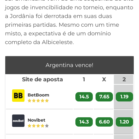
jogos de invencibilidade no torneio, enquanto
a Jordânia foi derrotada em suas duas
primeiras partidas. Mesmo com um time
misto, a expectativa é de um domínio
completo da Albiceleste.
Argentina vence!
Site de aposta
1
X
2
BetBoom
14.5
7.65
1.19
Novibet
14.3
6.60
1.20