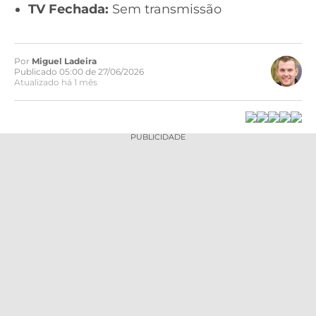
TV Fechada:
Sem transmissão
Por
Miguel Ladeira
Publicado 05:00 de 27/06/2026
Atualizado há 1 mês
PUBLICIDADE