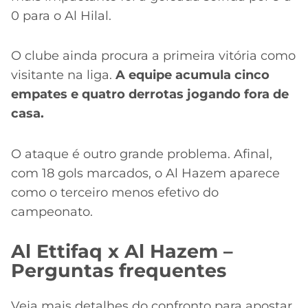
0 para o Al Hilal.
O clube ainda procura a primeira vitória como
visitante na liga.
A equipe acumula cinco
empates e quatro derrotas jogando fora de
casa.
O ataque é outro grande problema. Afinal,
com 18 gols marcados, o Al Hazem aparece
como o terceiro menos efetivo do
campeonato.
Al Ettifaq x Al Hazem –
Perguntas frequentes
Veja mais detalhes do confronto para apostar