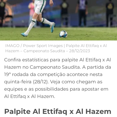
MERCADO
CÓDIGO
CORINTHIANS
DA
DE
LIBERTADORES
BOLA
INDICAÇÃO
SÃO
BET365
PAULO
COPA
PALPITES
DO
CÓDIGO
BRASIL
SANTOS
BETANO
IMAGO / Power Sport Images | Palpite Al Ettifaq x Al
Hazem – Campeonato Saudita – 28/12/2023
PREMIER
FLAMENGO
Confira estatísticas para palpite Al Ettifaq x Al
MELHORES
LEAGUE
APPS
Hazem no Campeonato Saudita. A partida da
DE
FLUMINENSE
19ª rodada da competição acontece nesta
COPA
APOSTAS
SUL-
quinta-feira (28/12). Veja como chegam as
BOTAFOGO
AMERICANA
equipes e as possibilidades para apostar em
CASSINOS
Al Ettifaq x Al Hazem.
ONLINE
VASCO
LIGA
DOS
Palpite Al Ettifaq x Al Hazem
MELHORES
CAMPEÕES
INTERNACIONAL