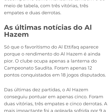
meio de tabela, com três vitórias, três
empates e duas derrotas.
As últimas notícias do Al
Hazem
Só que o favoritismo do Al Ettifaq aparece
porque o rendimento do Al Hazem é ainda
pior. O clube ocupa apenas a lanterna do
Campeonato Saudita. Foram apenas 12
pontos conquistados em 18 jogos disputados.
Das últimas dez partidas, o Al Hazem
conseguiu pontuar em apenas cinco. Foram
duas vitórias, três empates e cinco derrotas. A
mais impactante foi a goleada sofrida por 9 a