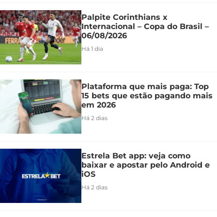
Palpite Corinthians x
Internacional – Copa do Brasil –
06/08/2026
Há 1 dia
Plataforma que mais paga: Top
15 bets que estão pagando mais
em 2026
Há 2 dias
Estrela Bet app: veja como
baixar e apostar pelo Android e
iOS
Há 2 dias