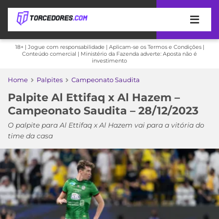
APOSTAS
18+ | Jogue com responsabilidade | Aplicam-se os Termos e Condições |
Conteúdo comercial | Ministério da Fazenda adverte: Aposta não é
investimento
ÚLTIMAS
DICAS
DE
Home
Palpites
Campeonato Saudita
APOSTA
COPA
Palpite Al Ettifaq x Al Hazem –
DO
Campeonato Saudita – 28/12/2023
MUNDO
MELHORES
O palpite para Al Ettifaq x Al Hazem vai para a vitória do
SITES
time da casa
DE
TIMES
APOSTAS
2026
CAMPEONATOS
MEU
TIME
CÓDIGO
MÍDIA
PROMOCIONAL
BRASILEIRÃO
ESPORTIVA
BETBOOM
PALMEIRAS
SÉRIE
A