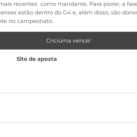
mais recentes como mandante. Para piorar, a fa
nenses estão dentro do G4 e, além disso, são dono
nte no campeonato.
Criciúma vence!
Site de aposta