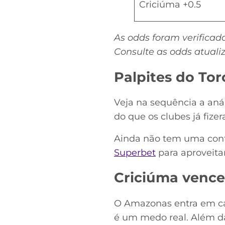
Criciúma +0.5
As odds foram verificad
Consulte as odds atuali
Palpites do To
Veja na sequência a aná
do que os clubes já fize
Ainda não tem uma cont
Superbet
para aproveita
Criciúma vence
O Amazonas entra em ca
é um medo real. Além da