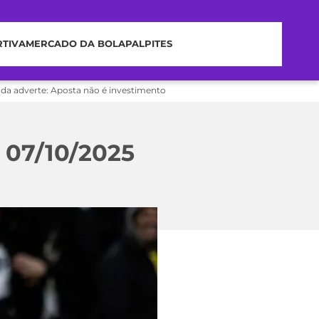
RTIVA
MERCADO DA BOLA
PALPITES
nda adverte: Aposta não é investimento
– 07/10/2025