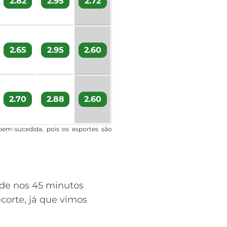
2.82
2.95
2.72
2.65
2.95
2.60
2.70
2.88
2.60
 bem-sucedida, pois os esportes são
ede nos 45 minutos
ecorte, já que vimos