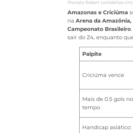
Jhonata Robert contabiliza cin
Amazonas e Criciúma
s
na
Arena da Amazônia,
Campeonato Brasileiro
sair do Z4, enquanto qu
Palpite
Criciúma vence
Mais de 0.5 gols no
tempo
Handicap asiático: