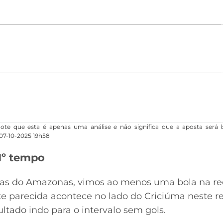
Note que esta é apenas uma análise e não significa que a aposta será
07-10-2025 19h58
 1º tempo
idas do Amazonas, vimos ao menos uma bola na r
nte parecida acontece no lado do Criciúma neste r
tado indo para o intervalo sem gols.