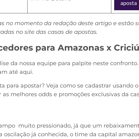
aposta
as no momento da redação deste artigo e estão 
zadas no site das casas de apostas.
rcedores para Amazonas x Cric
lise da nossa equipe para palpite neste confront
ram até aqui.
a para apostar? Veja como se cadastrar usando 
r as melhores odds e promoções exclusivas da cas
mpo muito pressionado, já que um rebaixamento 
 oscilação já conhecida, o time da capital ama