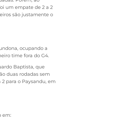
 foi um empate de 2 a 2
neiros são justamente o
gundona, ocupando a
eiro time fora do G4.
uardo Baptista, que
são duas rodadas sem
 a 2 para o Paysandu, em
o em: