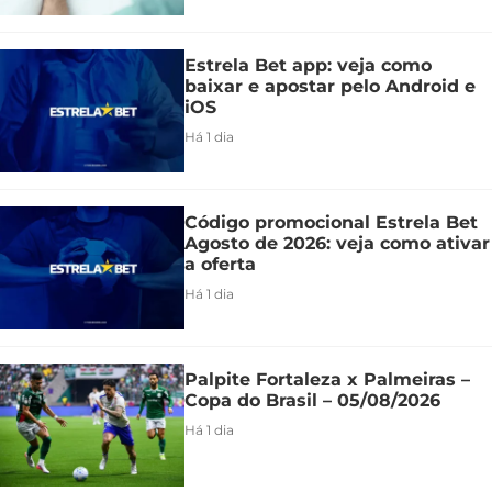
Estrela Bet app: veja como
baixar e apostar pelo Android e
iOS
Há 1 dia
Código promocional Estrela Bet
Agosto de 2026: veja como ativar
a oferta
Há 1 dia
Palpite Fortaleza x Palmeiras –
Copa do Brasil – 05/08/2026
Há 1 dia