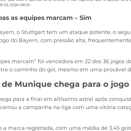
19-05-2026 09h30
as as equipes marcam – Sim
ayern, o Stuttgart tem um ataque potente, o seg
 jogo do Bayern, com pressão alta, frequentement
pes marcam” foi vencedora em 22 dos 36 jogos do
ntre o caminho do gol, mesmo em uma provável d
de Munique chega para o jogo
a para a final em altíssimo astral após conquista
cerrou a campanha na liga com uma vitória categó
do a marca registrada, com uma média de 3.45 gols