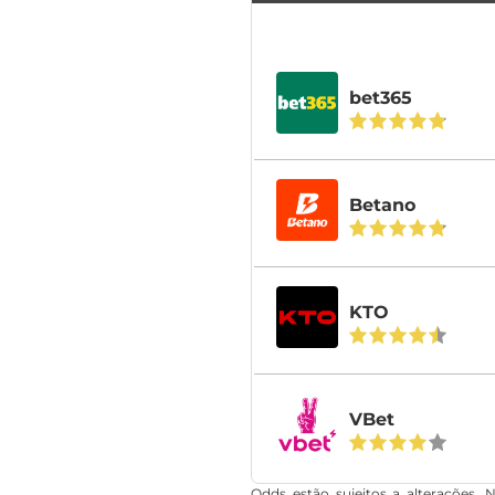
bet365
Betano
KTO
VBet
Odds estão sujeitos a alterações. 