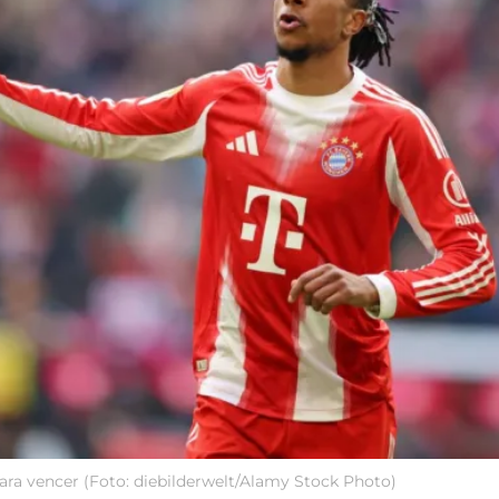
ara vencer (Foto: diebilderwelt/Alamy Stock Photo)