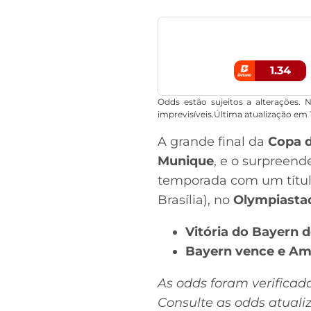
1.34
Odds estão sujeitos a alterações. 
imprevisíveis.Última atualização em
A grande final da
Copa 
Munique
, e o surpreen
temporada com um título
Brasília), no
Olympiasta
Vitória do Bayern 
Bayern vence e Am
As odds foram verificad
Consulte as odds atuali